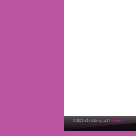
© 2026 eStránky.cz
|
Nahoru ↑