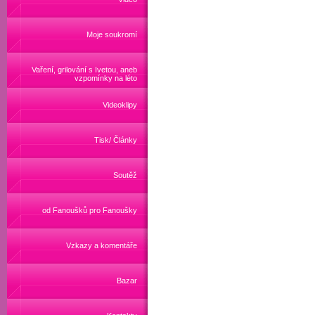
Moje soukromí
Vaření, grilování s Ivetou, aneb
vzpomínky na léto
Videoklipy
Tisk/ Články
Soutěž
od Fanoušků pro Fanoušky
Vzkazy a komentáře
Bazar