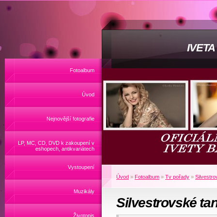
IVET
Fotoalbum
Úvod
Nejnovější fotografie
LP, MC, CD, DVD k zakoupení v
eshopech, antikvariátech
Vystoupení
Úvod
»
Fotoalbum
»
Tv pořady
»
Silvestro
Muzikály
Silvestrovské ta
Životopis