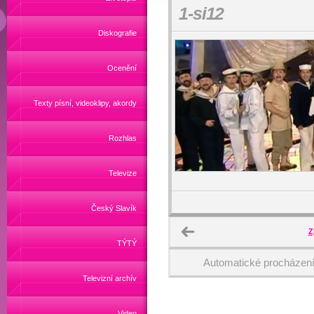
1-si12
Diskografie
Ocenění
Texty písní, videoklipy, akordy
Rozhlas
Televize
Český Slavík
Z
TÝTÝ
Automatické procházen
Televizní archív
Video