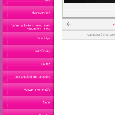
Moje soukromí
Z
Vaření, grilování s Ivetou, aneb
vzpomínky na léto
Automatické procháze
Videoklipy
Tisk/ Články
Soutěž
od Fanoušků pro Fanoušky
Vzkazy a komentáře
Bazar