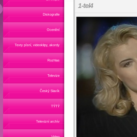
1-tel4
Diskografie
Ocenění
Texty písní, videoklipy, akordy
Rozhlas
Televize
Český Slavík
TÝTÝ
Televizní archív
Video