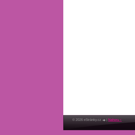
© 2026 eStránky.cz
|
Nahoru ↑