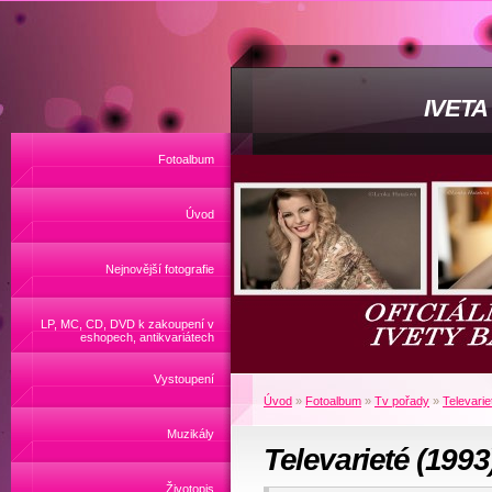
IVET
Fotoalbum
Úvod
Nejnovější fotografie
LP, MC, CD, DVD k zakoupení v
eshopech, antikvariátech
Vystoupení
Úvod
»
Fotoalbum
»
Tv pořady
»
Televarie
Muzikály
Televarieté (1993
Životopis