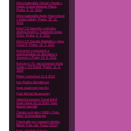
křest kalendáře Obrazy života v
hotelu Grand Majestic Plaza,
Praha, 8. 11. 2010
křest kalendáře Agáty Hanychové
v klubu Infinity, Praha, 30. 11.
2010
křest CD italského zpěváka
Andrea Andrei v hudebním klubu
Óčko, Praha, 6. 5. 2011
křest CD Davide Mattioliho v baru
Cloud 9, Praha, 16. 2. 2011
koncertní vystoupení a
autogramiáda na diskotéce v
Jesenici u Prahy 10. 6. 2011
Koncert k 70. narozeninám Karla
Gotta v O2 Aréně, Praha, 11. 6.
2009
Pietní rozloučení 21.6 2014
foto Radka Michálková
moje soukromí (pro fk)
Foto Michal Skramusky
Vánoční koncert Turné Když
Iveta zpívá 20.12.2010 / foto:
Marek Navrátil
Čekám svůj den (1996) / Foto:
Miloš Schmiedberger
Fotografie pro magazín deníku
Blesk/ Foto Jan Tůma (2012)
Foto: Vladimír Gdovín