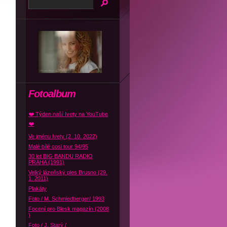
Fotoalbum
❤️ Týden naší Ivety na YouTube
❤️
Ve jménu Ivety (2. 10. 2022)
Malé bílé cosi tour 94/95
30 let BIG BANDU RADIO
PRAHA (1991)
Velký lázeňský ples Brusno (29.
1. 2011)
Plakáty
Foto / M. Schmiedberger/ 1993
Focení pro Blesk magazín (2008
)
Foto / J. Starý /