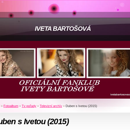
IVETA BARTOŠOVÁ
»
Fotoalbum
»
Tv pořady
»
Televizní archív
»
Duben s Ivetou (2015)
ben s Ivetou (2015)