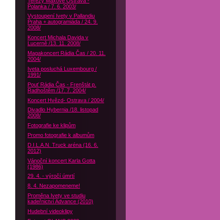
Terezy Maxové Ostrava -
Polanka / 7. 6. 2003/
Vystoupení Ivety v Pallandiu
Praha + autogramiáda / 24. 9.
2008/
Koncert Michala Davida v
Lucerně /13. 11. 2008/
Magakoncert Rádia Čas / 20. 11.
2004/
Iveta posluchá Luxembourg /
1991/
Pouť Rádia Čas - Frenštát p.
Radhoštěm /17. 7. 2004/
Koncert Hvězd- Ostrava / 2004/
Divadlo Hybernia /18. listopad
2008/
Fotografie ke klipům
Promo fotografie k albumům
D.I.L.A.N. Truck aréna (16. 6.
2012)
Vánoční koncert Karla Gotta
(1986)
29. 4. - výročí úmrtí
8. 4. Nezapomeneme!
Proměna Ivety ve studiu
kadeřnictví Advance (2010)
Hudební videoklipy