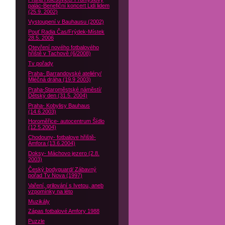
palác-Benefiční koncert Lidi lidem
(25.9. 2002)
Vystoupení v Bauhausu (2002)
Pouť Radia Čas/Frýdek-Místek
28.5. 2006
Otevření nového fotbalového
hřiště v Tachově (6/2008)
Tv pořady
Praha- Barrandovské ateliéry/
Mléčná dráha (19.9 2003)
Praha-Staroměstské náměstí/
Dětský den (31.5. 2004)
Praha- Kobylisy Bauhaus
(14.6.2003)
Horoměřice- autocentrum Šídlo
(12.5.2004)
Chodouny- fotbalove hřiště-
Amfora (13.6.2004)
Doksy- Máchovo jezero (2.8.
2003)
Český bodyguard/ Zábavný
pořad Tv Nova (1997)
Vaření, grilování s Ivetou, aneb
vzpomínky na léto
Muzikály
Zápas fotbalové Amfory 1988
Puzzle