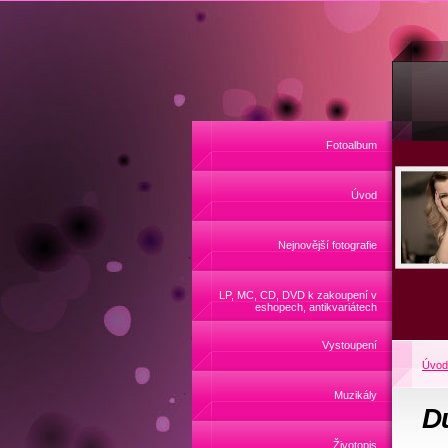
Fotoalbum
Úvod
Nejnovější fotografie
LP, MC, CD, DVD k zakoupení v
eshopech, antikvariátech
Vystoupení
Úvod
Muzikály
Du
Životopis