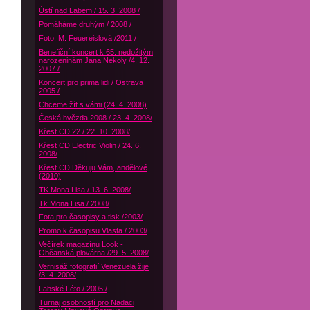
Ústí nad Labem / 15. 3. 2008 /
Pomáháme druhým / 2008 /
Foto: M. Feuereislová /2011 /
Benefiční koncert k 65. nedožitým
narozeninám Jana Nekoly /4. 12.
2007 /
Koncert pro prima lidi / Ostrava
2005 /
Chceme žít s vámi (24. 4. 2008)
Česká hvězda 2008 / 23. 4. 2008/
Křest CD 22 / 22. 10. 2008/
Křest CD Electric Violin / 24. 6.
2008/
Křest CD Děkuju Vám, andělové
(2010)
TK Mona Lisa / 13. 6. 2008/
Tk Mona Lisa / 2008/
Fota pro časopisy a tisk /2003/
Promo k časopisu Vlasta / 2003/
Večírek magazínu Look -
Občanská plovárna /29. 5. 2008/
Vernisáž fotografií Venezuela žije
/3. 4. 2008/
Labské Léto / 2005 /
Turnaj osobností pro Nadaci