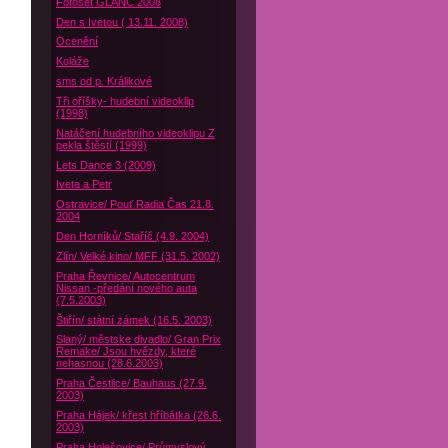
Fotoset GLANC 2008
Den s Ivetou ( 13.11. 2008)
Ocenění
Koláže
sms od p. Králikové
Tři oříšky- hudební videoklip
(1998)
Natáčení hudebního videoklipu Z
pekla štěstí (1999)
Lets Dance 3 (2009)
Iveta a Petr
Ostravice/ Pouť Radia Čas 21.8.
2004
Den Horníků/ Staříč (4.9. 2004)
Zlín/ Velké kino/ MFF (31.5. 2002)
Praha Řevnice/ Autocentrum
Nissan -předání nového auta
(7.5.2003)
Štiřín/ státní zámek (16.5. 2003)
Slaný/ městske divadlo/ Gran Prix
Remake/ Jsou hvězdy, které
nehasnou (28.6.2003)
Praha Čestlice/ Bauhaus (27.9.
2003)
Praha Hájek/ křest hříbátka (26.6.
2003)
Praha Holešovice/ Průmyslový