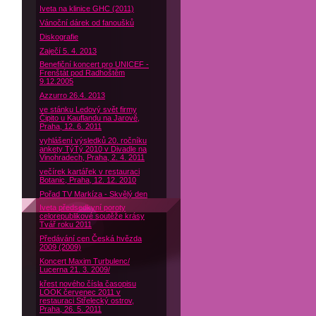
Iveta na klinice GHC (2011)
Vánoční dárek od fanoušků
Diskografie
Zaječí 5. 4. 2013
Benefiční koncert pro UNICEF -
Frenštát pod Radhoštěm
9.12.2005
Azzurro 26.4. 2013
ve stánku Ledový svět firmy
Čipito u Kauflandu na Jarově,
Praha, 12. 6. 2011
vyhlášení výsledků 20. ročníku
ankety TýTý 2010 v Divadle na
Vinohradech, Praha, 2. 4. 2011
večírek kartářek v restauraci
Botanic, Praha, 12. 12. 2010
Pořad TV Markíza - Skvělý den
Iveta předsedkyní poroty
celorepublikové soutěže krásy
Tvář roku 2011
Předávání cen Česká hvězda
2009 (2009)
Koncert Maxim Turbulenc/
Lucerna 21. 3. 2009/
křest nového čísla časopisu
LOOK červenec 2011 v
restauraci Střelecký ostrov,
Praha, 26. 5. 2011