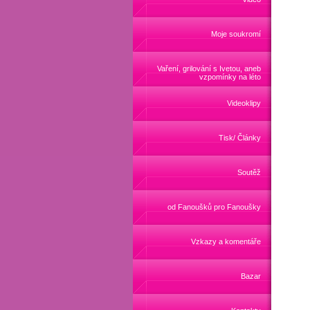
Moje soukromí
Vaření, grilování s Ivetou, aneb
vzpomínky na léto
Videoklipy
Tisk/ Články
Soutěž
od Fanoušků pro Fanoušky
Vzkazy a komentáře
Bazar