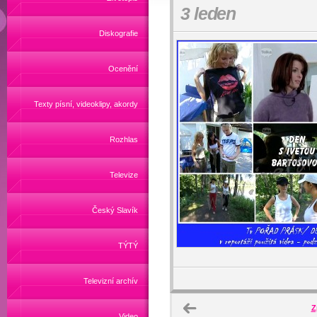
3 leden
Diskografie
Ocenění
Texty písní, videoklipy, akordy
Rozhlas
Televize
Český Slavík
TÝTÝ
Televizní archív
Z
Video