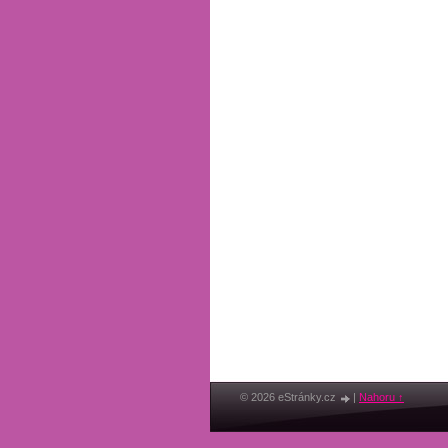
© 2026 eStránky.cz
|
Nahoru ↑