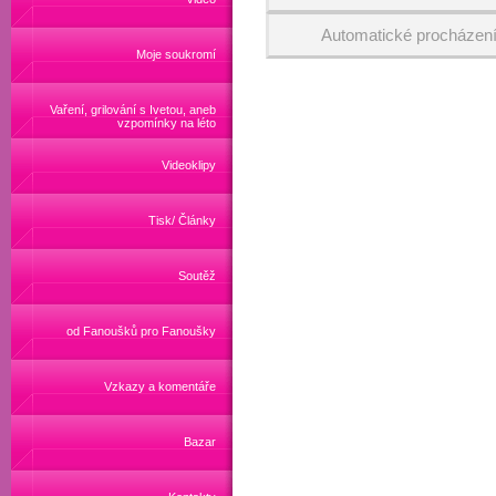
Automatické procházen
Moje soukromí
Vaření, grilování s Ivetou, aneb
vzpomínky na léto
Videoklipy
Tisk/ Články
Soutěž
od Fanoušků pro Fanoušky
Vzkazy a komentáře
Bazar