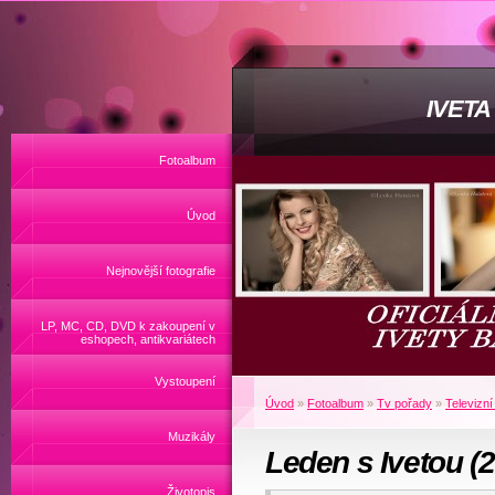
IVET
Fotoalbum
Úvod
Nejnovější fotografie
LP, MC, CD, DVD k zakoupení v
eshopech, antikvariátech
Vystoupení
Úvod
»
Fotoalbum
»
Tv pořady
»
Televizní
Muzikály
Leden s Ivetou (
Životopis