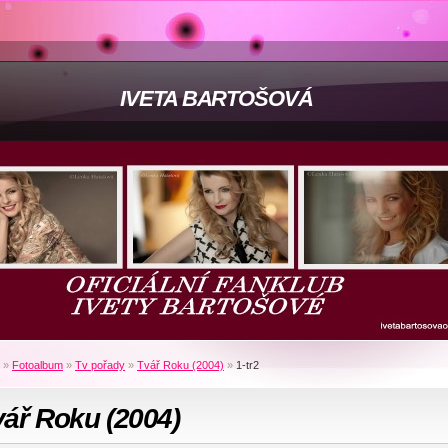
IVETA BARTOŠOVÁ
»
Fotoalbum
»
Tv pořady
»
Tvář Roku (2004)
»
1-tr2
ář Roku (2004)