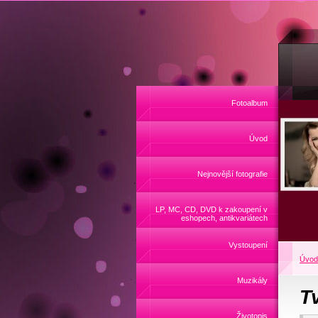
Fotoalbum
Úvod
Nejnovější fotografie
LP, MC, CD, DVD k zakoupení v
eshopech, antikvariátech
Vystoupení
Úvod
Muzikály
Tv
Životopis