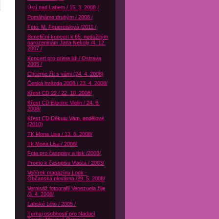
Ústí nad Labem / 15. 3. 2008 /
Pomáháme druhým / 2008 /
Foto: M. Feuereislová /2011 /
Benefiční koncert k 65. nedožitým
narozeninám Jana Nekoly /4. 12.
2007 /
Koncert pro prima lidi / Ostrava
2005 /
Chceme žít s vámi (24. 4. 2008)
Česká hvězda 2008 / 23. 4. 2008/
Křest CD 22 / 22. 10. 2008/
Křest CD Electric Violin / 24. 6.
2008/
Křest CD Děkuju Vám, andělové
(2010)
TK Mona Lisa / 13. 6. 2008/
Tk Mona Lisa / 2008/
Fota pro časopisy a tisk /2003/
Promo k časopisu Vlasta / 2003/
Večírek magazínu Look -
Občanská plovárna /29. 5. 2008/
Vernisáž fotografií Venezuela žije
/3. 4. 2008/
Labské Léto / 2005 /
Turnaj osobností pro Nadaci