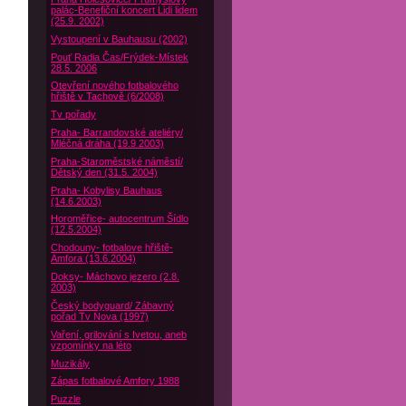
palác-Benefiční koncert Lidi lidem
(25.9. 2002)
Vystoupení v Bauhausu (2002)
Pouť Radia Čas/Frýdek-Místek
28.5. 2006
Otevření nového fotbalového
hřiště v Tachově (6/2008)
Tv pořady
Praha- Barrandovské ateliéry/
Mléčná dráha (19.9 2003)
Praha-Staroměstské náměstí/
Dětský den (31.5. 2004)
Praha- Kobylisy Bauhaus
(14.6.2003)
Horoměřice- autocentrum Šídlo
(12.5.2004)
Chodouny- fotbalove hřiště-
Amfora (13.6.2004)
Doksy- Máchovo jezero (2.8.
2003)
Český bodyguard/ Zábavný
pořad Tv Nova (1997)
Vaření, grilování s Ivetou, aneb
vzpomínky na léto
Muzikály
Zápas fotbalové Amfory 1988
Puzzle