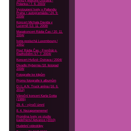
Terezy Maxové Ostrava -
Polanka / 7. 6. 2003/
Vystoupení Ivety v Pallandiu
Praha + autogramiáda / 24. 9.
2008/
Koncert Michala Davida v
Lucerně /13. 11. 2008/
Magakoncert Rádia Čas / 20. 11.
2004/
Iveta posluchá Luxembourg /
1991/
Pouť Rádia Čas - Frenštát p.
Radhoštěm /17. 7. 2004/
Koncert Hvězd- Ostrava / 2004/
Divadlo Hybernia /18. listopad
2008/
Fotografie ke klipům
Promo fotografie k albumům
D.I.L.A.N. Truck aréna (16. 6.
2012)
Vánoční koncert Karla Gotta
(1986)
29. 4. - výročí úmrtí
8. 4. Nezapomeneme!
Proměna Ivety ve studiu
kadeřnictví Advance (2010)
Hudební videoklipy