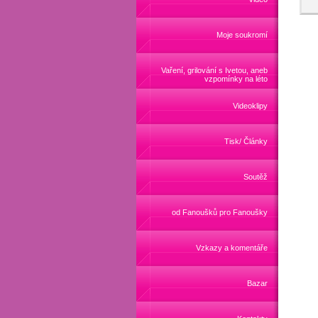
Moje soukromí
Vaření, grilování s Ivetou, aneb
vzpomínky na léto
Videoklipy
Tisk/ Články
Soutěž
od Fanoušků pro Fanoušky
Vzkazy a komentáře
Bazar