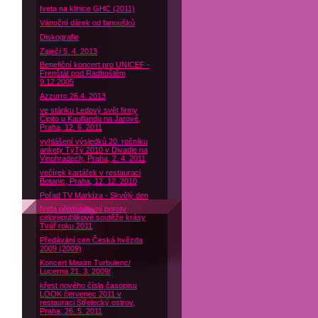
Iveta na klinice GHC (2011)
Vánoční dárek od fanoušků
Diskografie
Zaječí 5. 4. 2013
Benefiční koncert pro UNICEF -
Frenštát pod Radhoštěm
9.12.2005
Azzurro 26.4. 2013
ve stánku Ledový svět firmy
Čipito u Kauflandu na Jarově,
Praha, 12. 6. 2011
vyhlášení výsledků 20. ročníku
ankety TýTý 2010 v Divadle na
Vinohradech, Praha, 2. 4. 2011
večírek kartářek v restauraci
Botanic, Praha, 12. 12. 2010
Pořad TV Markíza - Skvělý den
Iveta předsedkyní poroty
celorepublikové soutěže krásy
Tvář roku 2011
Předávání cen Česká hvězda
2009 (2009)
Koncert Maxim Turbulenc/
Lucerna 21. 3. 2009/
křest nového čísla časopisu
LOOK červenec 2011 v
restauraci Střelecký ostrov,
Praha, 26. 5. 2011