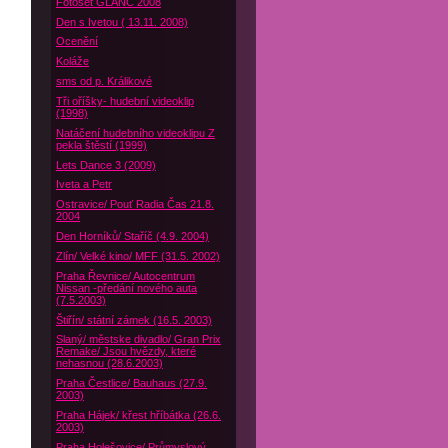
Fotoset GLANC 2008
Den s Ivetou ( 13.11. 2008)
Ocenění
Koláže
sms od p. Králikové
Tři oříšky- hudební videoklip
(1998)
Natáčení hudebního videoklipu Z
pekla štěstí (1999)
Lets Dance 3 (2009)
Iveta a Petr
Ostravice/ Pouť Radia Čas 21.8.
2004
Den Horníků/ Staříč (4.9. 2004)
Zlín/ Velké kino/ MFF (31.5. 2002)
Praha Řevnice/ Autocentrum
Nissan -předání nového auta
(7.5.2003)
Štiřín/ státní zámek (16.5. 2003)
Slaný/ městske divadlo/ Gran Prix
Remake/ Jsou hvězdy, které
nehasnou (28.6.2003)
Praha Čestlice/ Bauhaus (27.9.
2003)
Praha Hájek/ křest hříbátka (26.6.
2003)
Praha Holešovice/ Průmyslový