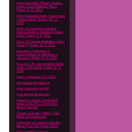
křest kalendáře Obrazy života v
hotelu Grand Majestic Plaza,
Praha, 8. 11. 2010
křest kalendáře Agáty Hanychové
v klubu Infinity, Praha, 30. 11.
2010
křest CD italského zpěváka
Andrea Andrei v hudebním klubu
Óčko, Praha, 6. 5. 2011
křest CD Davide Mattioliho v baru
Cloud 9, Praha, 16. 2. 2011
koncertní vystoupení a
autogramiáda na diskotéce v
Jesenici u Prahy 10. 6. 2011
Koncert k 70. narozeninám Karla
Gotta v O2 Aréně, Praha, 11. 6.
2009
Pietní rozloučení 21.6 2014
foto Radka Michálková
moje soukromí (pro fk)
Foto Michal Skramusky
Vánoční koncert Turné Když
Iveta zpívá 20.12.2010 / foto:
Marek Navrátil
Čekám svůj den (1996) / Foto:
Miloš Schmiedberger
Fotografie pro magazín deníku
Blesk/ Foto Jan Tůma (2012)
Foto: Vladimír Gdovín