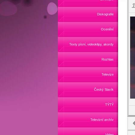
1
Diskografie
Ocenění
Texty písní, videoklipy, akordy
Rozhlas
Televize
Český Slavík
TÝTÝ
Televizní archív
Video