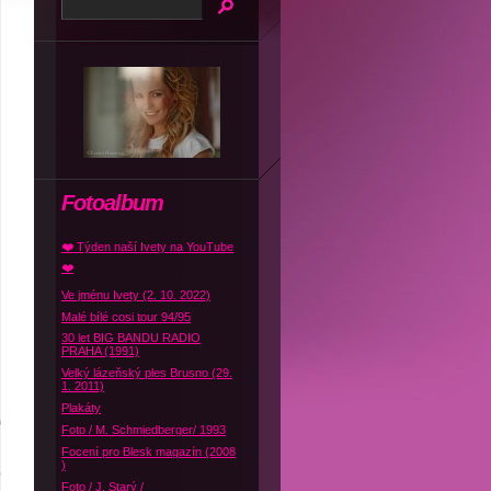
Fotoalbum
❤️ Týden naší Ivety na YouTube
❤️
Ve jménu Ivety (2. 10. 2022)
Malé bílé cosi tour 94/95
30 let BIG BANDU RADIO
PRAHA (1991)
Velký lázeňský ples Brusno (29.
1. 2011)
Plakáty
Foto / M. Schmiedberger/ 1993
Focení pro Blesk magazín (2008
)
Foto / J. Starý /