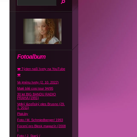
Fotoalbum
❤️ Týden naší Ivety na YouTube
❤️
Ve jménu Ivety (2. 10. 2022)
Malé bílé cosi tour 94/95
30 let BIG BANDU RADIO
PRAHA (1991)
Velký lázeňský ples Brusno (29.
1. 2011)
Plakáty
Foto / M. Schmiedberger/ 1993
Focení pro Blesk magazín (2008
)
Foto / J. Starý /