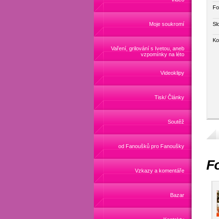
Fo
Sl
Moje soukromí
Ko
Vaření, grilování s Ivetou, aneb
vzpomínky na léto
Videoklipy
Tisk/ Články
Soutěž
od Fanoušků pro Fanoušky
Fo
Vzkazy a komentáře
Bazar