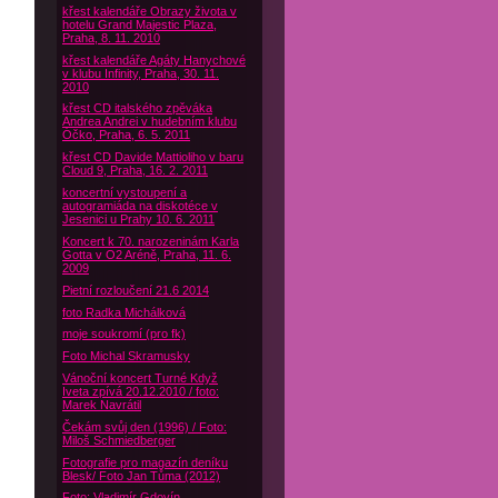
křest kalendáře Obrazy života v
hotelu Grand Majestic Plaza,
Praha, 8. 11. 2010
křest kalendáře Agáty Hanychové
v klubu Infinity, Praha, 30. 11.
2010
křest CD italského zpěváka
Andrea Andrei v hudebním klubu
Óčko, Praha, 6. 5. 2011
křest CD Davide Mattioliho v baru
Cloud 9, Praha, 16. 2. 2011
koncertní vystoupení a
autogramiáda na diskotéce v
Jesenici u Prahy 10. 6. 2011
Koncert k 70. narozeninám Karla
Gotta v O2 Aréně, Praha, 11. 6.
2009
Pietní rozloučení 21.6 2014
foto Radka Michálková
moje soukromí (pro fk)
Foto Michal Skramusky
Vánoční koncert Turné Když
Iveta zpívá 20.12.2010 / foto:
Marek Navrátil
Čekám svůj den (1996) / Foto:
Miloš Schmiedberger
Fotografie pro magazín deníku
Blesk/ Foto Jan Tůma (2012)
Foto: Vladimír Gdovín