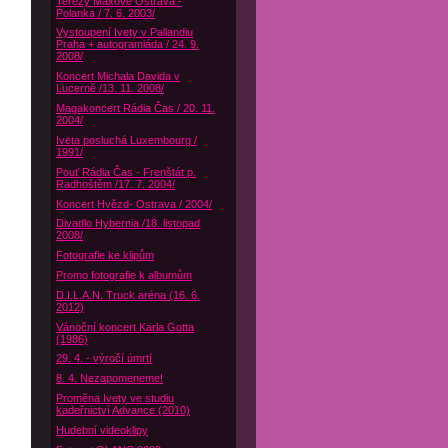
Terezy Maxové Ostrava -
Polanka / 7. 6. 2003/
Vystoupení Ivety v Pallandiu
Praha + autogramiáda / 24. 9.
2008/
Koncert Michala Davida v
Lucerně /13. 11. 2008/
Magakoncert Rádia Čas / 20. 11.
2004/
Iveta posluchá Luxembourg /
1991/
Pouť Rádia Čas - Frenštát p.
Radhoštěm /17. 7. 2004/
Koncert Hvězd- Ostrava / 2004/
Divadlo Hybernia /18. listopad
2008/
Fotografie ke klipům
Promo fotografie k albumům
D.I.L.A.N. Truck aréna (16. 6.
2012)
Vánoční koncert Karla Gotta
(1986)
29. 4. - výročí úmrtí
8. 4. Nezapomeneme!
Proměna Ivety ve studiu
kadeřnictví Advance (2010)
Hudební videoklipy