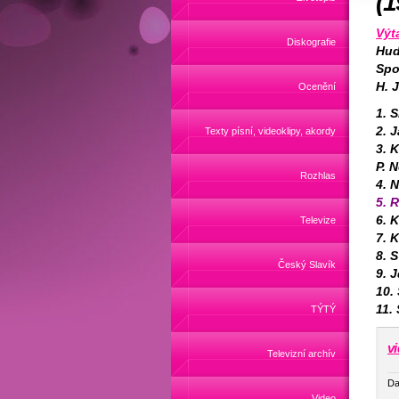
(1
Výt
Diskografie
Hud
Spo
H. 
Ocenění
1. 
2. 
Texty písní, videoklipy, akordy
3. 
P. 
Rozhlas
4. 
5. 
6. 
Televize
7. 
8. 
Český Slavík
9. 
10.
11.
TÝTÝ
v
Televizní archív
Da
Video