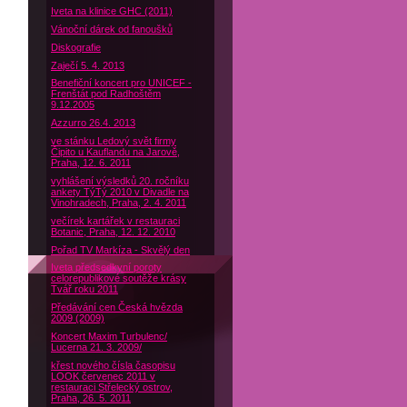
Iveta na klinice GHC (2011)
Vánoční dárek od fanoušků
Diskografie
Zaječí 5. 4. 2013
Benefiční koncert pro UNICEF -
Frenštát pod Radhoštěm
9.12.2005
Azzurro 26.4. 2013
ve stánku Ledový svět firmy
Čipito u Kauflandu na Jarově,
Praha, 12. 6. 2011
vyhlášení výsledků 20. ročníku
ankety TýTý 2010 v Divadle na
Vinohradech, Praha, 2. 4. 2011
večírek kartářek v restauraci
Botanic, Praha, 12. 12. 2010
Pořad TV Markíza - Skvělý den
Iveta předsedkyní poroty
celorepublikové soutěže krásy
Tvář roku 2011
Předávání cen Česká hvězda
2009 (2009)
Koncert Maxim Turbulenc/
Lucerna 21. 3. 2009/
křest nového čísla časopisu
LOOK červenec 2011 v
restauraci Střelecký ostrov,
Praha, 26. 5. 2011