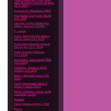
palác-Benefiční koncert Lidi lidem
(25.9. 2002)
Vystoupení v Bauhausu (2002)
Pouť Radia Čas/Frýdek-Místek
28.5. 2006
Otevření nového fotbalového
hřiště v Tachově (6/2008)
Tv pořady
Praha- Barrandovské ateliéry/
Mléčná dráha (19.9 2003)
Praha-Staroměstské náměstí/
Dětský den (31.5. 2004)
Praha- Kobylisy Bauhaus
(14.6.2003)
Horoměřice- autocentrum Šídlo
(12.5.2004)
Chodouny- fotbalove hřiště-
Amfora (13.6.2004)
Doksy- Máchovo jezero (2.8.
2003)
Český bodyguard/ Zábavný
pořad Tv Nova (1997)
Vaření, grilování s Ivetou, aneb
vzpomínky na léto
Muzikály
Zápas fotbalové Amfory 1988
Puzzle