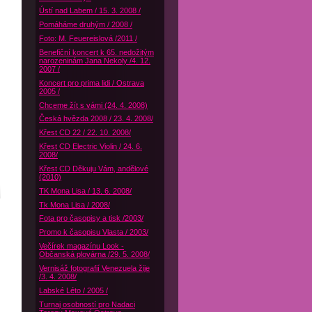
Ústí nad Labem / 15. 3. 2008 /
Pomáháme druhým / 2008 /
Foto: M. Feuereislová /2011 /
Benefiční koncert k 65. nedožitým
narozeninám Jana Nekoly /4. 12.
2007 /
Koncert pro prima lidi / Ostrava
2005 /
Chceme žít s vámi (24. 4. 2008)
Česká hvězda 2008 / 23. 4. 2008/
Křest CD 22 / 22. 10. 2008/
Křest CD Electric Violin / 24. 6.
2008/
Křest CD Děkuju Vám, andělové
(2010)
TK Mona Lisa / 13. 6. 2008/
Tk Mona Lisa / 2008/
Fota pro časopisy a tisk /2003/
Promo k časopisu Vlasta / 2003/
Večírek magazínu Look -
Občanská plovárna /29. 5. 2008/
Vernisáž fotografií Venezuela žije
/3. 4. 2008/
Labské Léto / 2005 /
Turnaj osobností pro Nadaci