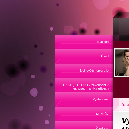
Fotoalbum
Úvod
Nejnovější fotografie
LP, MC, CD, DVD k zakoupení v
eshopech, antikvariátech
Vystoupení
Úvod
Muzikály
Vý
Životopis