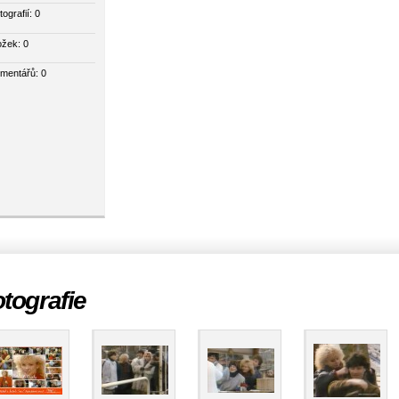
tografií:
0
ožek:
0
mentářů:
0
tografie