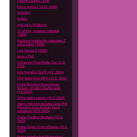
Fotoset GLANC 2008
Den s Ivetou ( 13.11. 2008)
Ocenění
Koláže
sms od p. Králikové
Tři oříšky- hudební videoklip
(1998)
Natáčení hudebního videoklipu Z
pekla štěstí (1999)
Lets Dance 3 (2009)
Iveta a Petr
Ostravice/ Pouť Radia Čas 21.8.
2004
Den Horníků/ Staříč (4.9. 2004)
Zlín/ Velké kino/ MFF (31.5. 2002)
Praha Řevnice/ Autocentrum
Nissan -předání nového auta
(7.5.2003)
Štiřín/ státní zámek (16.5. 2003)
Slaný/ městske divadlo/ Gran Prix
Remake/ Jsou hvězdy, které
nehasnou (28.6.2003)
Praha Čestlice/ Bauhaus (27.9.
2003)
Praha Hájek/ křest hříbátka (26.6.
2003)
Praha Holešovice/ Průmyslový