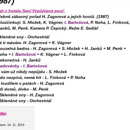
987)
ah v hotelu Sen/ Vypůjčená pouť
ebně zábavný pořad H. Zagorové a jejích hostů. (1987)
luúčinkují: S. Hložek, K. Vágner,
I. Bartošová
, P. Noha, L. Finková,
Janků, M. Penk. Kamera P. Čepický. Režie E. Sedlář
Skleněné sny - Orchestriál
Já ti mávám- H. Zagorová + K. Vágner
Kouzelná bedna - H. Zagorová + S. Hložek + H. Janků + M. Penk +
Noha +
I. Bartošová
+ K. Vágner + L. Finková
Nekonečná - H. Janků
Radovánky - I. Bartošová
K vám už nikdy nepůjdu - S. Hložek
Kdo nezpívá, nemá hit - L. Finková + P. Noha
S loudilem v patách - H. Zagorová
Jdi domů, dívko - M. Penk
 Skleněné sny - H. Zagorová
 Skleněné sny - Orchestriál
ideo
tum:
14. 11. 2014