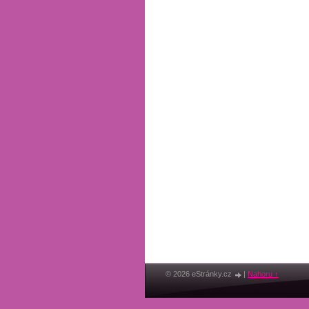
© 2026 eStránky.cz
|
Nahoru ↑