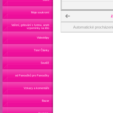
Moje soukromí
Z
Vaření, grilování s Ivetou, aneb
Automatické procházen
vzpomínky na léto
Videoklipy
Tisk/ Články
Soutěž
od Fanoušků pro Fanoušky
Vzkazy a komentáře
Bazar