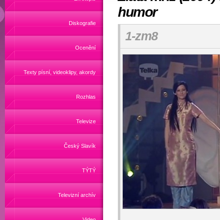
humor
Diskografie
1-zm8
Ocenění
Texty písní, videoklipy, akordy
Rozhlas
Televize
Český Slavík
TÝTÝ
Televizní archív
Video