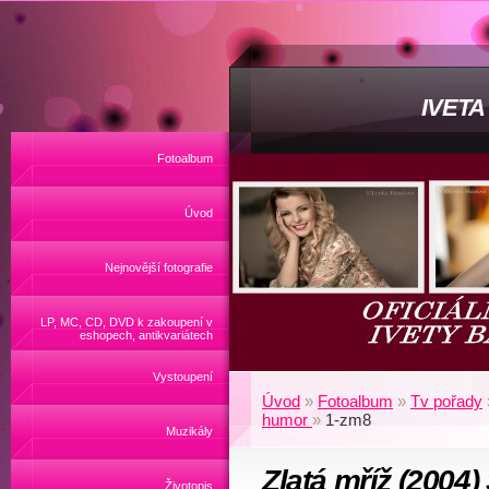
IVET
Fotoalbum
Úvod
Nejnovější fotografie
LP, MC, CD, DVD k zakoupení v
eshopech, antikvariátech
Vystoupení
Úvod
»
Fotoalbum
»
Tv pořady
humor
»
1-zm8
Muzikály
Zlatá mříž (2004)
Životopis