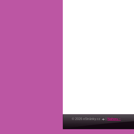
© 2026 eStránky.cz
|
Nahoru ↑