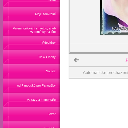
Moje soukromí
Vaření, grilování s Ivetou, aneb
vzpomínky na léto
Videoklipy
Tisk/ Články
Z
Soutěž
Automatické procházen
od Fanoušků pro Fanoušky
Vzkazy a komentáře
Bazar