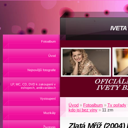
IVET
Fotoalbum
Úvod
Nejnovější fotografie
LP, MC, CD, DVD k zakoupení v
eshopech, antikvariátech
Vystoupení
Úvod
»
Fotoalbum
»
Tv pořady
kdo jsi bez viny
»
11 zm
Muzikály
Zlatá Mříž (2004
Životopis