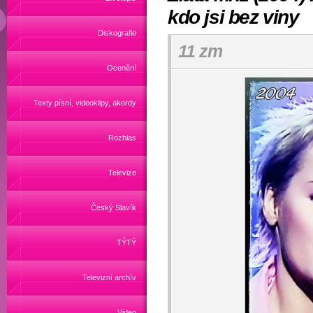
kdo jsi bez viny
Diskografie
11 zm
Ocenění
Texty písní, videoklipy, akordy
Rozhlas
Televize
Český Slavík
TÝTÝ
Televizní archív
Video