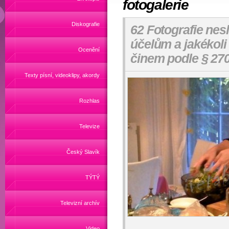
fotogalerie
Diskografie
62 Fotografie nes
účelům a jakékoli
Ocenění
činem podle § 27
Texty písní, videoklipy, akordy
Rozhlas
Televize
Český Slavík
TÝTÝ
Televizní archív
Video