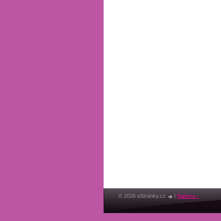
© 2026 eStránky.cz
|
Nahoru ↑