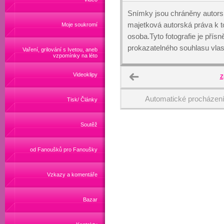
Snímky jsou chráněny autors
majetková autorská práva k
Moje soukromí
osoba.Tyto fotografie je přís
prokazatelného souhlasu vlas
Vaření, grilování s Ivetou, aneb
vzpomínky na léto
Videoklipy
Z
Automatické procházen
Tisk/ Články
Soutěž
od Fanoušků pro Fanoušky
Vzkazy a komentáře
Bazar