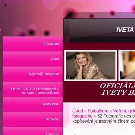
IVET
Fotoalbum
Úvod
Nejnovější fotografie
LP, MC, CD, DVD k zakoupení v
eshopech, antikvariátech
Vystoupení
Úvod
»
Fotoalbum
»
Vaření, gri
fotogalerie
»
62 Fotografie nesl
Muzikály
kopírování je trestným činem p
Životopis