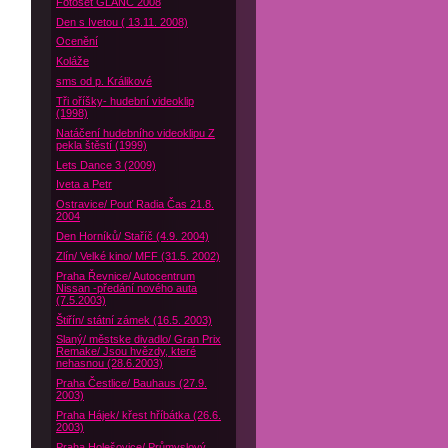
Fotoset GLANC 2008
Den s Ivetou ( 13.11. 2008)
Ocenění
Koláže
sms od p. Králikové
Tři oříšky- hudební videoklip
(1998)
Natáčení hudebního videoklipu Z
pekla štěstí (1999)
Lets Dance 3 (2009)
Iveta a Petr
Ostravice/ Pouť Radia Čas 21.8.
2004
Den Horníků/ Staříč (4.9. 2004)
Zlín/ Velké kino/ MFF (31.5. 2002)
Praha Řevnice/ Autocentrum
Nissan -předání nového auta
(7.5.2003)
Štiřín/ státní zámek (16.5. 2003)
Slaný/ městske divadlo/ Gran Prix
Remake/ Jsou hvězdy, které
nehasnou (28.6.2003)
Praha Čestlice/ Bauhaus (27.9.
2003)
Praha Hájek/ křest hříbátka (26.6.
2003)
Praha Holešovice/ Průmyslový