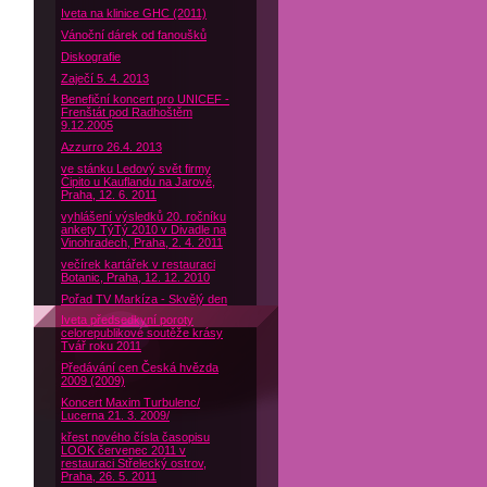
Iveta na klinice GHC (2011)
Vánoční dárek od fanoušků
Diskografie
Zaječí 5. 4. 2013
Benefiční koncert pro UNICEF -
Frenštát pod Radhoštěm
9.12.2005
Azzurro 26.4. 2013
ve stánku Ledový svět firmy
Čipito u Kauflandu na Jarově,
Praha, 12. 6. 2011
vyhlášení výsledků 20. ročníku
ankety TýTý 2010 v Divadle na
Vinohradech, Praha, 2. 4. 2011
večírek kartářek v restauraci
Botanic, Praha, 12. 12. 2010
Pořad TV Markíza - Skvělý den
Iveta předsedkyní poroty
celorepublikové soutěže krásy
Tvář roku 2011
Předávání cen Česká hvězda
2009 (2009)
Koncert Maxim Turbulenc/
Lucerna 21. 3. 2009/
křest nového čísla časopisu
LOOK červenec 2011 v
restauraci Střelecký ostrov,
Praha, 26. 5. 2011