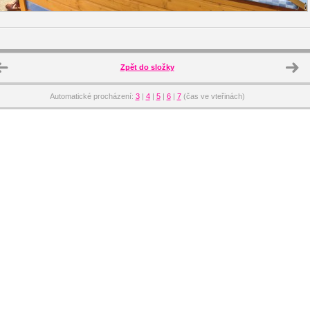
Zpět do složky
Automatické procházení:
3
|
4
|
5
|
6
|
7
(čas ve vteřinách)