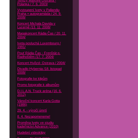
Terezy Maxové Ostrava -
Polanka / 7. 6. 2003/
Vystoupení Ivety v Pallandiu
Praha + autogramiáda / 24. 9.
2008/
Koncert Michala Davida v
Lucerně /13. 11. 2008/
Magakoncert Rádia Čas / 20. 11.
2004/
Iveta posluchá Luxembourg /
1991/
Pouť Rádia Čas - Frenštát p.
Radhoštěm /17. 7. 2004/
Koncert Hvězd- Ostrava / 2004/
Divadlo Hybernia /18. listopad
2008/
Fotografie ke klipům
Promo fotografie k albumům
D.I.L.A.N. Truck aréna (16. 6.
2012)
Vánoční koncert Karla Gotta
(1986)
29. 4. - výročí úmrtí
8. 4. Nezapomeneme!
Proměna Ivety ve studiu
kadeřnictví Advance (2010)
Hudební videoklipy