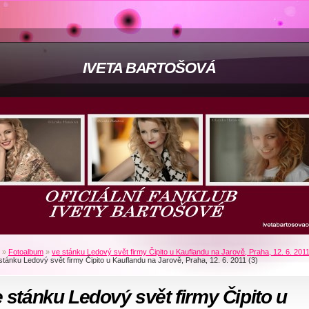
IVETA BARTOŠOVÁ
»
Fotoalbum
»
ve stánku Ledový svět firmy Čipito u Kauflandu na Jarově, Praha, 12. 6. 201
stánku Ledový svět firmy Čipito u Kauflandu na Jarově, Praha, 12. 6. 2011 (3)
 stánku Ledový svět firmy Čipito u