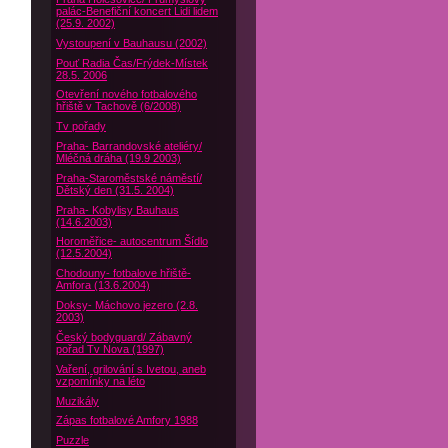
palác-Benefiční koncert Lidi lidem
(25.9. 2002)
Vystoupení v Bauhausu (2002)
Pouť Radia Čas/Frýdek-Místek
28.5. 2006
Otevření nového fotbalového
hřiště v Tachově (6/2008)
Tv pořady
Praha- Barrandovské ateliéry/
Mléčná dráha (19.9 2003)
Praha-Staroměstské náměstí/
Dětský den (31.5. 2004)
Praha- Kobylisy Bauhaus
(14.6.2003)
Horoměřice- autocentrum Šídlo
(12.5.2004)
Chodouny- fotbalove hřiště-
Amfora (13.6.2004)
Doksy- Máchovo jezero (2.8.
2003)
Český bodyguard/ Zábavný
pořad Tv Nova (1997)
Vaření, grilování s Ivetou, aneb
vzpomínky na léto
Muzikály
Zápas fotbalové Amfory 1988
Puzzle