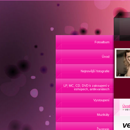
Fotoalbum
Úvod
Nejnovější fotografie
LP, MC, CD, DVD k zakoupení v
eshopech, antikvariátech
Vystoupení
Úvod
»
ve 
Muzikály
ve
Životopis