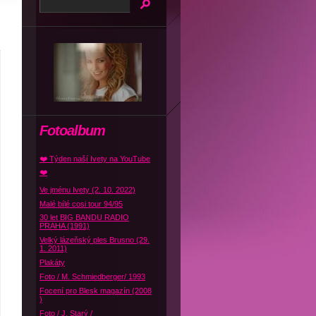
Fotoalbum
❤️ Týden naší Ivety na YouTube
❤️
Ve jménu Ivety (2. 10. 2022)
Malé bílé cosi tour 94/95
30 let BIG BANDU RADIO
PRAHA (1991)
Velký lázeňský ples Brusno (29.
1. 2011)
Plakáty
Foto / M. Schmiedberger/ 1993
Focení pro Blesk magazín (2008
)
Foto / J. Starý /