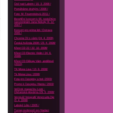
Ústí nad Labem / 15. 3. 2008 /
Pomáháme druhým / 2008 /
Foto: M. Feuereislová /2011 /
Benefiční koncert k 65. nedožitým
narozeninám Jana Nekoly /4. 12.
2007 /
Koncert pro prima lidi / Ostrava
2005 /
Chceme žít s vámi (24. 4. 2008)
Česká hvězda 2008 / 23. 4. 2008/
Křest CD 22 / 22. 10. 2008/
Křest CD Electric Violin / 24. 6.
2008/
Křest CD Děkuju Vám, andělové
(2010)
TK Mona Lisa / 13. 6. 2008/
Tk Mona Lisa / 2008/
Fota pro časopisy a tisk /2003/
Promo k časopisu Vlasta / 2003/
Večírek magazínu Look -
Občanská plovárna /29. 5. 2008/
Vernisáž fotografií Venezuela žije
/3. 4. 2008/
Labské Léto / 2005 /
Turnaj osobností pro Nadaci