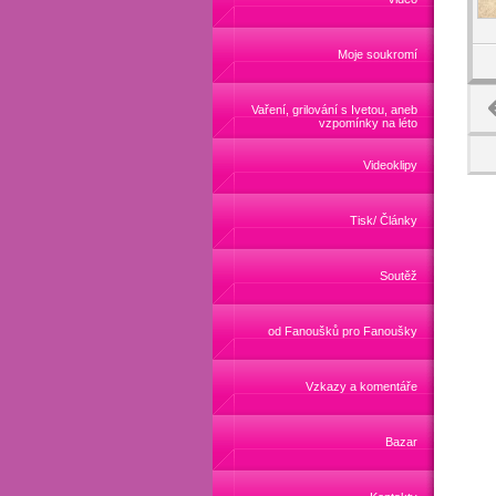
Moje soukromí
Vaření, grilování s Ivetou, aneb
vzpomínky na léto
Videoklipy
Tisk/ Články
Soutěž
od Fanoušků pro Fanoušky
Vzkazy a komentáře
Bazar