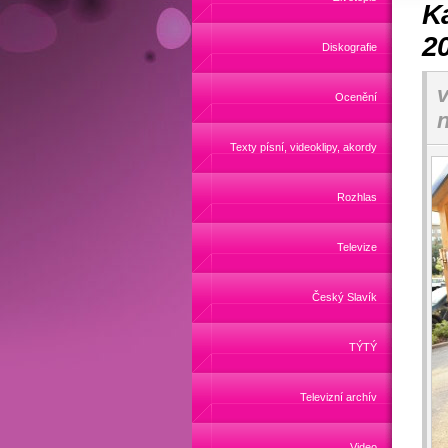
Ka
2
Diskografie
v
Ocenění
n
Texty písní, videoklipy, akordy
Rozhlas
Televize
Český Slavík
TÝTÝ
Televizní archív
Video