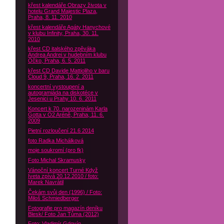
křest kalendáře Obrazy života v
hotelu Grand Majestic Plaza,
Praha, 8. 11. 2010
křest kalendáře Agáty Hanychové
v klubu Infinity, Praha, 30. 11.
2010
křest CD italského zpěváka
Andrea Andrei v hudebním klubu
Óčko, Praha, 6. 5. 2011
křest CD Davide Mattioliho v baru
Cloud 9, Praha, 16. 2. 2011
koncertní vystoupení a
autogramiáda na diskotéce v
Jesenici u Prahy 10. 6. 2011
Koncert k 70. narozeninám Karla
Gotta v O2 Aréně, Praha, 11. 6.
2009
Pietní rozloučení 21.6 2014
foto Radka Michálková
moje soukromí (pro fk)
Foto Michal Skramusky
Vánoční koncert Turné Když
Iveta zpívá 20.12.2010 / foto:
Marek Navrátil
Čekám svůj den (1996) / Foto:
Miloš Schmiedberger
Fotografie pro magazín deníku
Blesk/ Foto Jan Tůma (2012)
Foto: Vladimír Gdovín