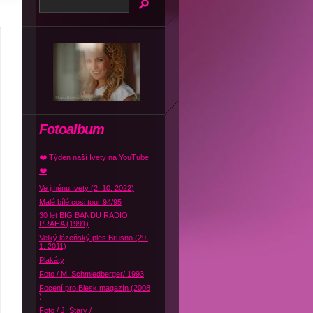
Fotoalbum
❤️ Týden naší Ivety na YouTube
❤️
Ve jménu Ivety (2. 10. 2022)
Malé bílé cosi tour 94/95
30 let BIG BANDU RADIO
PRAHA (1991)
Velký lázeňský ples Brusno (29.
1. 2011)
Plakáty
Foto / M. Schmiedberger/ 1993
Focení pro Blesk magazín (2008
)
Foto / J. Starý /