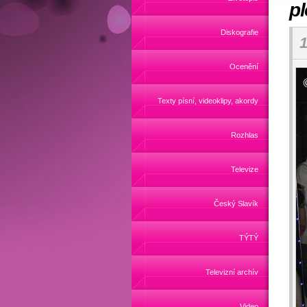
pl
Diskografie
1
Ocenění
Texty písní, videoklipy, akordy
Rozhlas
Televize
Český Slavík
TÝTÝ
Televizní archív
Video