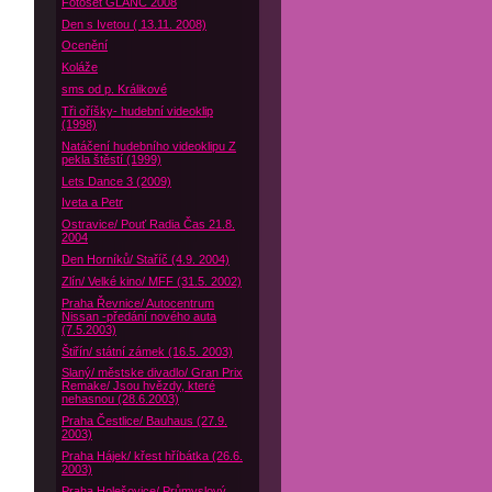
Fotoset GLANC 2008
Den s Ivetou ( 13.11. 2008)
Ocenění
Koláže
sms od p. Králikové
Tři oříšky- hudební videoklip
(1998)
Natáčení hudebního videoklipu Z
pekla štěstí (1999)
Lets Dance 3 (2009)
Iveta a Petr
Ostravice/ Pouť Radia Čas 21.8.
2004
Den Horníků/ Staříč (4.9. 2004)
Zlín/ Velké kino/ MFF (31.5. 2002)
Praha Řevnice/ Autocentrum
Nissan -předání nového auta
(7.5.2003)
Štiřín/ státní zámek (16.5. 2003)
Slaný/ městske divadlo/ Gran Prix
Remake/ Jsou hvězdy, které
nehasnou (28.6.2003)
Praha Čestlice/ Bauhaus (27.9.
2003)
Praha Hájek/ křest hříbátka (26.6.
2003)
Praha Holešovice/ Průmyslový