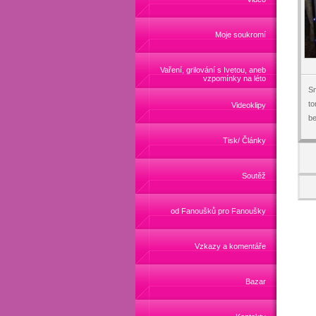
Moje soukromí
Vaření, grilování s Ivetou, aneb
vzpomínky na léto
Sn
to
Videoklipy
be
Tisk/ Články
Soutěž
od Fanoušků pro Fanoušky
Vzkazy a komentáře
Bazar