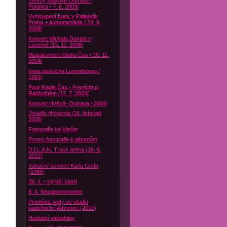
Terezy Maxové Ostrava -
Polanka / 7. 6. 2003/
Vystoupení Ivety v Pallandiu
Praha + autogramiáda / 24. 9.
2008/
Koncert Michala Davida v
Lucerně /13. 11. 2008/
Magakoncert Rádia Čas / 20. 11.
2004/
Iveta posluchá Luxembourg /
1991/
Pouť Rádia Čas - Frenštát p.
Radhoštěm /17. 7. 2004/
Koncert Hvězd- Ostrava / 2004/
Divadlo Hybernia /18. listopad
2008/
Fotografie ke klipům
Promo fotografie k albumům
D.I.L.A.N. Truck aréna (16. 6.
2012)
Vánoční koncert Karla Gotta
(1986)
29. 4. - výročí úmrtí
8. 4. Nezapomeneme!
Proměna Ivety ve studiu
kadeřnictví Advance (2010)
Hudební videoklipy