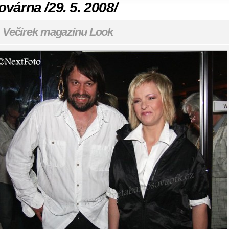
ovárna /29. 5. 2008/
 Večírek magazínu Look