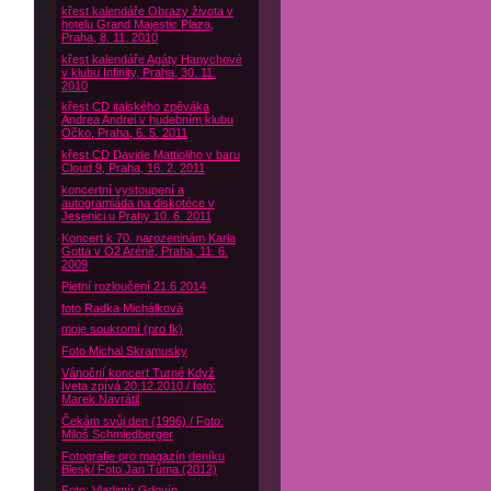
křest kalendáře Obrazy života v
hotelu Grand Majestic Plaza,
Praha, 8. 11. 2010
křest kalendáře Agáty Hanychové
v klubu Infinity, Praha, 30. 11.
2010
křest CD italského zpěváka
Andrea Andrei v hudebním klubu
Óčko, Praha, 6. 5. 2011
křest CD Davide Mattioliho v baru
Cloud 9, Praha, 16. 2. 2011
koncertní vystoupení a
autogramiáda na diskotéce v
Jesenici u Prahy 10. 6. 2011
Koncert k 70. narozeninám Karla
Gotta v O2 Aréně, Praha, 11. 6.
2009
Pietní rozloučení 21.6 2014
foto Radka Michálková
moje soukromí (pro fk)
Foto Michal Skramusky
Vánoční koncert Turné Když
Iveta zpívá 20.12.2010 / foto:
Marek Navrátil
Čekám svůj den (1996) / Foto:
Miloš Schmiedberger
Fotografie pro magazín deníku
Blesk/ Foto Jan Tůma (2012)
Foto: Vladimír Gdovín