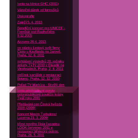
Iveta na klinice GHC (2011)
Vánoční dárek od fanoušků
Diskografie
Zaječí 5. 4. 2013
Benefiční koncert pro UNICEF -
Frenštát pod Radhoštěm
9.12.2005
Azzurro 26.4. 2013
ve stánku Ledový svět firmy
Čipito u Kauflandu na Jarově,
Praha, 12. 6. 2011
vyhlášení výsledků 20. ročníku
ankety TýTý 2010 v Divadle na
Vinohradech, Praha, 2. 4. 2011
večírek kartářek v restauraci
Botanic, Praha, 12. 12. 2010
Pořad TV Markíza - Skvělý den
Iveta předsedkyní poroty
celorepublikové soutěže krásy
Tvář roku 2011
Předávání cen Česká hvězda
2009 (2009)
Koncert Maxim Turbulenc/
Lucerna 21. 3. 2009/
křest nového čísla časopisu
LOOK červenec 2011 v
restauraci Střelecký ostrov,
Praha, 26. 5. 2011