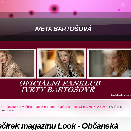
IVETA BARTOŠOVÁ
»
Fotoalbum
»
Večírek magazínu Look - Občanská plovárna /29. 5. 2008/
»
1 Večírek
zínu Look
ečírek magazínu Look - Občanská