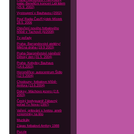
palác-Benefiční koncert Lidi lidem
(25.9. 2002)
Vystoupení v Bauhausu (2002)
Pouť Radia Čas/Frýdek-Místek
28.5. 2006
Otevření nového fotbalového
hřiště v Tachově (6/2008)
Tv pořady
Praha- Barrandovské ateliéry/
Mléčná dráha (19.9 2003)
Praha-Staroměstské náměstí/
Dětský den (31.5. 2004)
Praha- Kobylisy Bauhaus
(14.6.2003)
Horoměřice- autocentrum Šídlo
(12.5.2004)
Chodouny- fotbalove hřiště-
Amfora (13.6.2004)
Doksy- Máchovo jezero (2.8.
2003)
Český bodyguard/ Zábavný
pořad Tv Nova (1997)
Vaření, grilování s Ivetou, aneb
vzpomínky na léto
Muzikály
Zápas fotbalové Amfory 1988
Puzzle