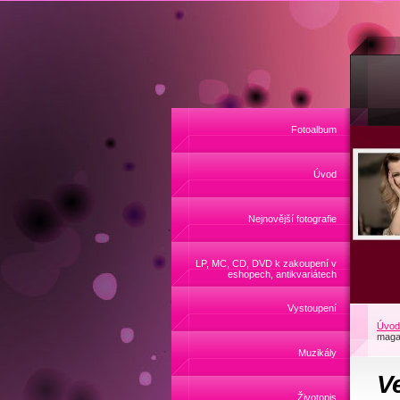
Fotoalbum
Úvod
Nejnovější fotografie
LP, MC, CD, DVD k zakoupení v
eshopech, antikvariátech
Vystoupení
Úvod
maga
Muzikály
V
Životopis