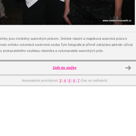
ímky jsou chráněny autorským právem. Snímek vlastní a majetková autorská práva k
muto snímku vykonává soukromá osoba.Tyto fotografie je přísně zakázáno jakkoliv užívat
z prokazatelného souhlasu vlastníka a vykonavatele autorských práv.
Zpět do složky
Automatické procházení:
3
|
4
|
5
|
6
|
7
(čas ve vteřinách)