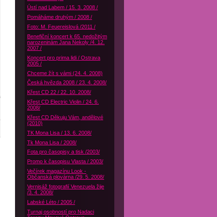
Ústí nad Labem / 15. 3. 2008 /
Pomáháme druhým / 2008 /
Foto: M. Feuereislová /2011 /
Benefiční koncert k 65. nedožitým
narozeninám Jana Nekoly /4. 12.
2007 /
Koncert pro prima lidi / Ostrava
2005 /
Chceme žít s vámi (24. 4. 2008)
Česká hvězda 2008 / 23. 4. 2008/
Křest CD 22 / 22. 10. 2008/
Křest CD Electric Violin / 24. 6.
2008/
Křest CD Děkuju Vám, andělové
(2010)
TK Mona Lisa / 13. 6. 2008/
Tk Mona Lisa / 2008/
Fota pro časopisy a tisk /2003/
Promo k časopisu Vlasta / 2003/
Večírek magazínu Look -
Občanská plovárna /29. 5. 2008/
Vernisáž fotografií Venezuela žije
/3. 4. 2008/
Labské Léto / 2005 /
Turnaj osobností pro Nadaci