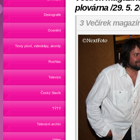
plovárna /29. 5. 
Diskografie
3 Večírek magazí
Ocenění
Texty písní, videoklipy, akordy
Rozhlas
Televize
Český Slavík
TÝTÝ
Televizní archív
Video