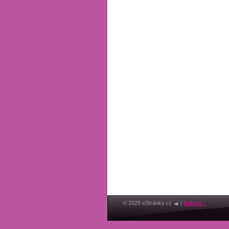
© 2026 eStránky.cz
|
Nahoru ↑