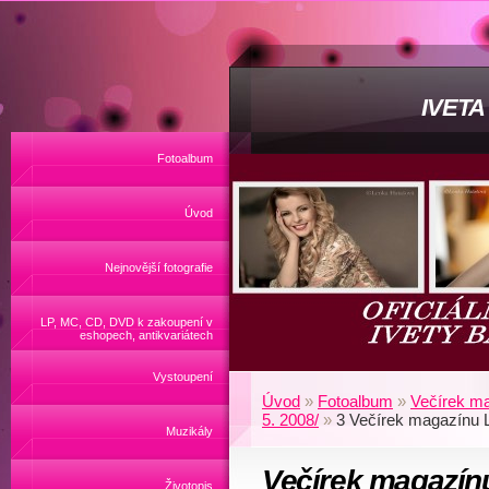
IVET
Fotoalbum
Úvod
Nejnovější fotografie
LP, MC, CD, DVD k zakoupení v
eshopech, antikvariátech
Vystoupení
Úvod
»
Fotoalbum
»
Večírek ma
5. 2008/
»
3 Večírek magazínu 
Muzikály
Večírek magazín
Životopis