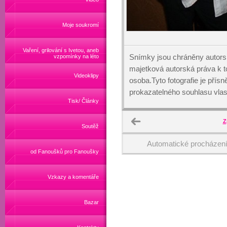
Moje soukromí
Vaření, grilování s Ivetou, aneb
Snímky jsou chráněny autors
vzpomínky na léto
majetková autorská práva k
Videoklipy
osoba.Tyto fotografie je přís
prokazatelného souhlasu vlas
Tisk/ Články
Z
Soutěž
Automatické procházen
od Fanoušků pro Fanoušky
Vzkazy a komentáře
Bazar