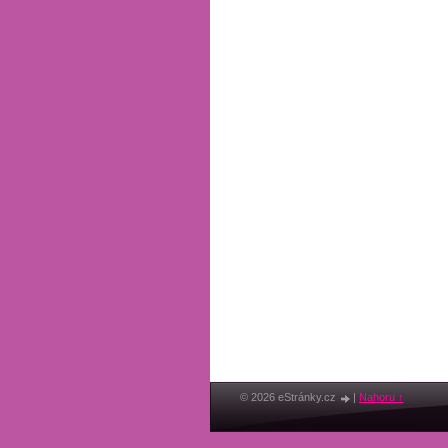
© 2026 eStránky.cz
|
Nahoru ↑