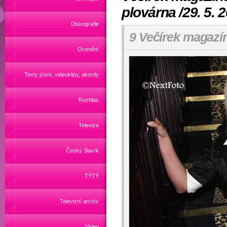
plovárna /29. 5. 
Diskografie
9 Večírek magazí
Ocenění
Texty písní, videoklipy, akordy
Rozhlas
Televize
Český Slavík
TÝTÝ
Televizní archív
Video