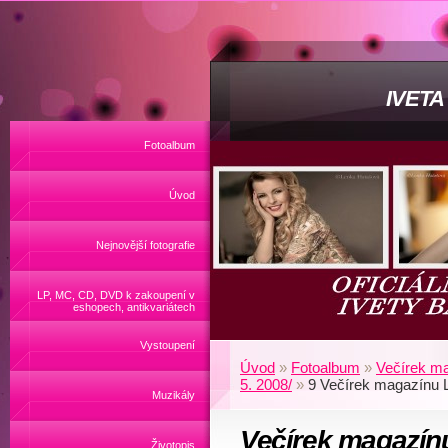
IVET
Fotoalbum
Úvod
Nejnovější fotografie
LP, MC, CD, DVD k zakoupení v
eshopech, antikvariátech
Vystoupení
Úvod
»
Fotoalbum
»
Večírek ma
5. 2008/
»
9 Večírek magazínu 
Muzikály
Večírek magazín
Životopis