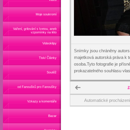
Moje soukromí
Vaření, grilování s Ivetou, aneb
vzpomínky na léto
Videoklipy
Snímky jsou chráněny autors
majetková autorská práva k
Tisk/ Články
osoba.Tyto fotografie je přís
prokazatelného souhlasu vlas
Soutěž
od Fanoušků pro Fanoušky
Z
Automatické procházen
Vzkazy a komentáře
Bazar