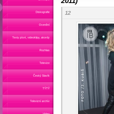
2011)
12
Diskografie
Ocenění
Texty písní, videoklipy, akordy
Rozhlas
Televize
Český Slavík
TÝTÝ
Televizní archív
Video