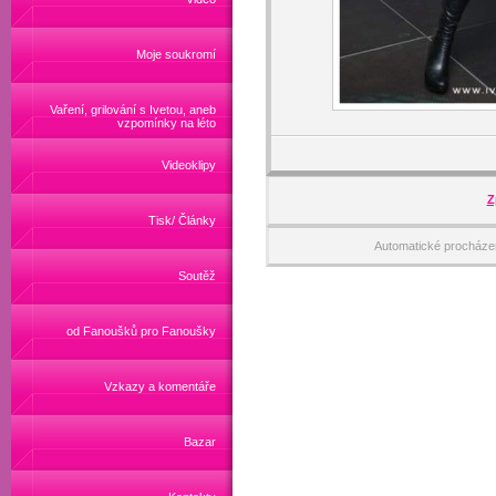
Moje soukromí
Vaření, grilování s Ivetou, aneb
vzpomínky na léto
Videoklipy
Z
Tisk/ Články
Automatické procháze
Soutěž
od Fanoušků pro Fanoušky
Vzkazy a komentáře
Bazar