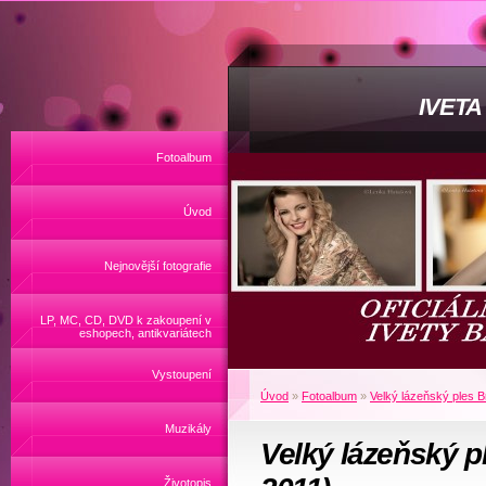
IVET
Fotoalbum
Úvod
Nejnovější fotografie
LP, MC, CD, DVD k zakoupení v
eshopech, antikvariátech
Vystoupení
Úvod
»
Fotoalbum
»
Velký lázeňský ples B
Muzikály
Velký lázeňský pl
Životopis