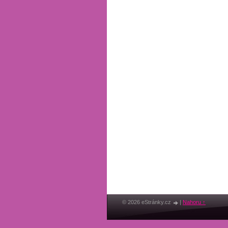
© 2026 eStránky.cz
|
Nahoru ↑