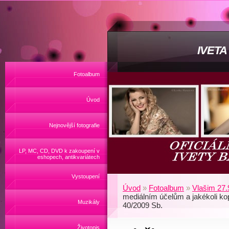
IVET
Fotoalbum
Úvod
Nejnovější fotografie
LP, MC, CD, DVD k zakoupení v
eshopech, antikvariátech
Vystoupení
Úvod
»
Fotoalbum
»
Vlašim 27.
mediálním účelům a jakékoli ko
Muzikály
40/2009 Sb.
Životopis