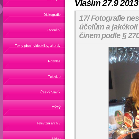
Vlašim 27.9 2013
Diskografie
17/ Fotografie ne
účelům a jakékoli
Ocenění
činem podle § 270
Texty písní, videoklipy, akordy
Rozhlas
Televize
Český Slavík
TÝTÝ
Televizní archív
Video