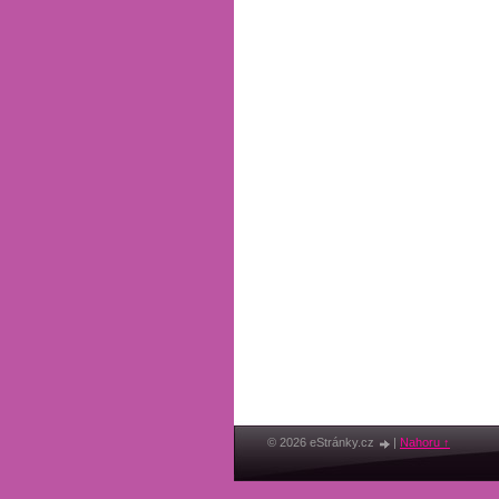
© 2026 eStránky.cz
|
Nahoru ↑