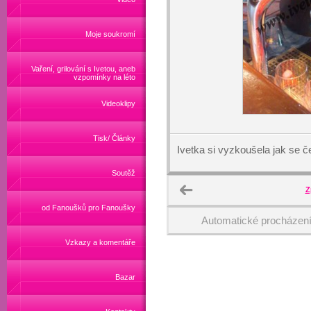
Moje soukromí
Vaření, grilování s Ivetou, aneb
vzpomínky na léto
Videoklipy
Tisk/ Články
Ivetka si vyzkoušela jak se č
Soutěž
Z
od Fanoušků pro Fanoušky
Automatické procházen
Vzkazy a komentáře
Bazar