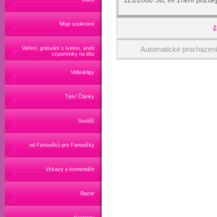
Moje soukromí
Z
Vaření, grilování s Ivetou, aneb
Automatické procházen
vzpomínky na léto
Videoklipy
Tisk/ Články
Soutěž
od Fanoušků pro Fanoušky
Vzkazy a komentáře
Bazar