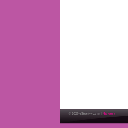
© 2026 eStránky.cz
|
Nahoru ↑