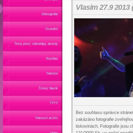
Vlasim 27.9 2013 
Diskografie
Ocenění
Texty písní, videoklipy, akordy
Rozhlas
Televize
Český Slavík
TÝTÝ
Bez souhlasu správce stráne
Televizní archív
zakázáno fotografie zveřejňo
tiskovinách. Fotografie jsou
121/2000 Sb, ve znění pozděj
Video