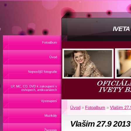
IVET
Fotoalbum
Úvod
Nejnovější fotografie
LP, MC, CD, DVD k zakoupení v
eshopech, antikvariátech
Vystoupení
Úvod
»
Fotoalbum
»
Vlašim 27.
Muzikály
Vlašim 27.9 2013
Životopis