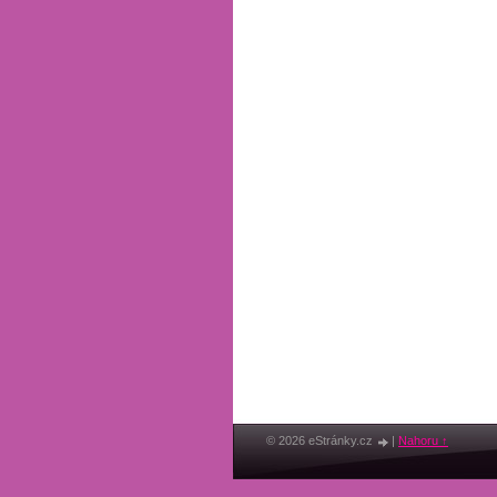
© 2026 eStránky.cz
|
Nahoru ↑