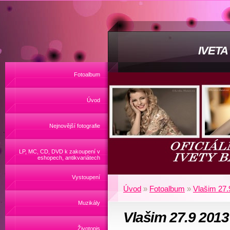
IVET
Fotoalbum
Úvod
Nejnovější fotografie
LP, MC, CD, DVD k zakoupení v
eshopech, antikvariátech
Vystoupení
Úvod
»
Fotoalbum
»
Vlašim 27.
Muzikály
Vlašim 27.9 2013
Životopis