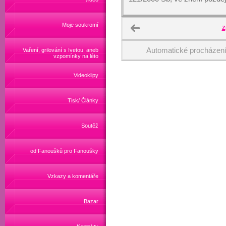
Moje soukromí
Z
Automatické procházen
Vaření, grilování s Ivetou, aneb
vzpomínky na léto
Videoklipy
Tisk/ Články
Soutěž
od Fanoušků pro Fanoušky
Vzkazy a komentáře
Bazar