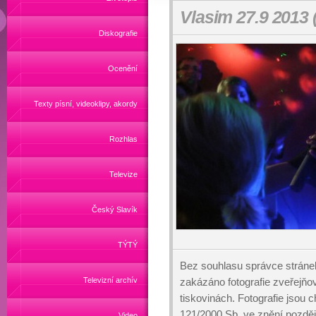
Vlasim 27.9 2013 
Diskografie
Ocenění
Texty písní, videoklipy, akordy
Rozhlas
Televize
Český Slavík
TÝTÝ
Bez souhlasu správce stráne
Televizní archív
zakázáno fotografie zveřejňo
tiskovinách. Fotografie jsou
121/2000 Sb, ve znění pozděj
Video