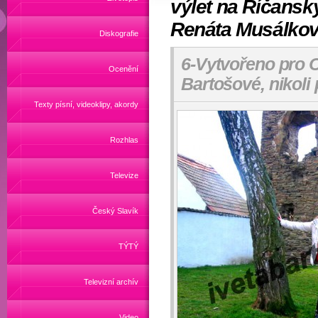
výlet na Říčanský
Renáta Musálko
Diskografie
6-Vytvořeno pro Of
Ocenění
Bartošové, nikoli
Texty písní, videoklipy, akordy
Rozhlas
Televize
Český Slavík
TÝTÝ
Televizní archív
Video