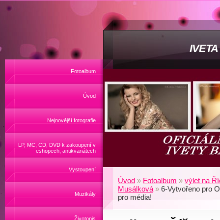
IVET
Fotoalbum
Úvod
Nejnovější fotografie
LP, MC, CD, DVD k zakoupení v
eshopech, antikvariátech
Vystoupení
Úvod
»
Fotoalbum
»
výlet na Ř
Musálková
»
6-Vytvořeno pro Of
Muzikály
pro média!
Životopis