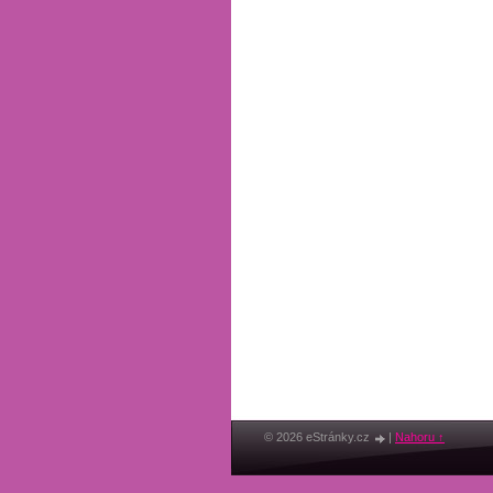
© 2026 eStránky.cz
|
Nahoru ↑