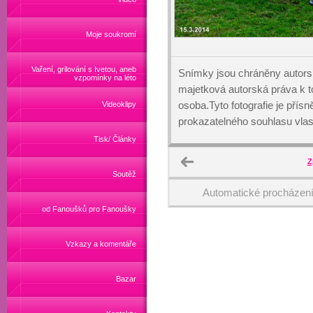
Moje soukromí
Vaření, grilování s Ivetou, aneb
Snímky jsou chráněny autors
vzpomínky na léto
majetková autorská práva k
osoba.Tyto fotografie je přís
Videoklipy
prokazatelného souhlasu vlas
Tisk/ Články
Z
Soutěž
Automatické procházen
od Fanoušků pro Fanoušky
Vzkazy a komentáře
Bazar