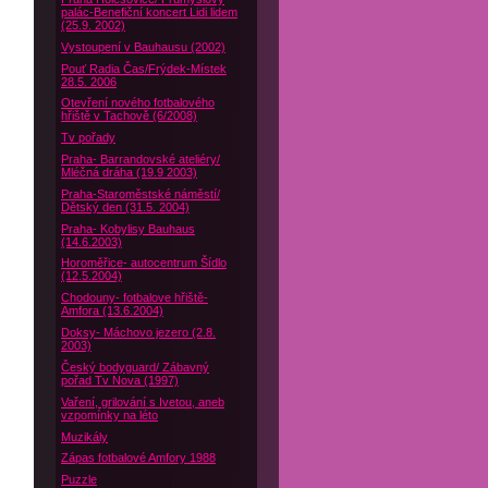
palác-Benefiční koncert Lidi lidem
(25.9. 2002)
Vystoupení v Bauhausu (2002)
Pouť Radia Čas/Frýdek-Místek
28.5. 2006
Otevření nového fotbalového
hřiště v Tachově (6/2008)
Tv pořady
Praha- Barrandovské ateliéry/
Mléčná dráha (19.9 2003)
Praha-Staroměstské náměstí/
Dětský den (31.5. 2004)
Praha- Kobylisy Bauhaus
(14.6.2003)
Horoměřice- autocentrum Šídlo
(12.5.2004)
Chodouny- fotbalove hřiště-
Amfora (13.6.2004)
Doksy- Máchovo jezero (2.8.
2003)
Český bodyguard/ Zábavný
pořad Tv Nova (1997)
Vaření, grilování s Ivetou, aneb
vzpomínky na léto
Muzikály
Zápas fotbalové Amfory 1988
Puzzle