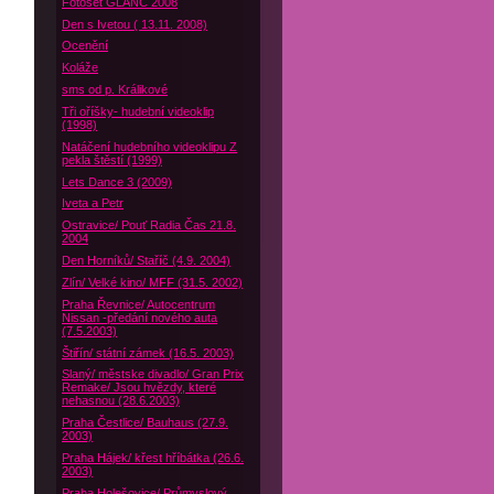
Fotoset GLANC 2008
Den s Ivetou ( 13.11. 2008)
Ocenění
Koláže
sms od p. Králikové
Tři oříšky- hudební videoklip
(1998)
Natáčení hudebního videoklipu Z
pekla štěstí (1999)
Lets Dance 3 (2009)
Iveta a Petr
Ostravice/ Pouť Radia Čas 21.8.
2004
Den Horníků/ Staříč (4.9. 2004)
Zlín/ Velké kino/ MFF (31.5. 2002)
Praha Řevnice/ Autocentrum
Nissan -předání nového auta
(7.5.2003)
Štiřín/ státní zámek (16.5. 2003)
Slaný/ městske divadlo/ Gran Prix
Remake/ Jsou hvězdy, které
nehasnou (28.6.2003)
Praha Čestlice/ Bauhaus (27.9.
2003)
Praha Hájek/ křest hříbátka (26.6.
2003)
Praha Holešovice/ Průmyslový