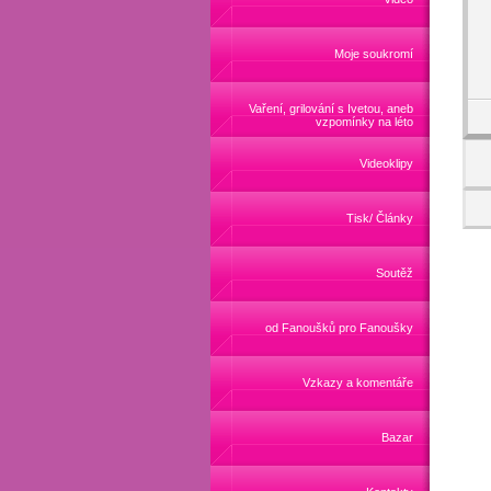
Moje soukromí
Vaření, grilování s Ivetou, aneb
vzpomínky na léto
Videoklipy
Tisk/ Články
Soutěž
od Fanoušků pro Fanoušky
Vzkazy a komentáře
Bazar