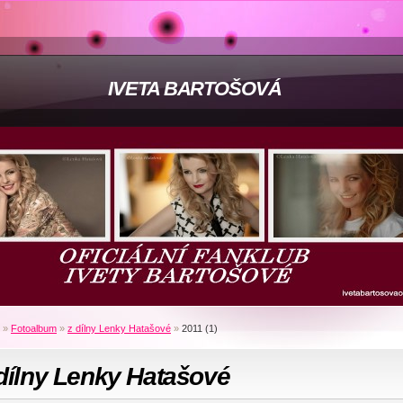
IVETA BARTOŠOVÁ
»
Fotoalbum
»
z dílny Lenky Hatašové
»
2011 (1)
dílny Lenky Hatašové