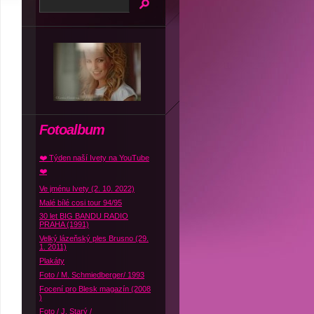
Fotoalbum
❤️ Týden naší Ivety na YouTube
❤️
Ve jménu Ivety (2. 10. 2022)
Malé bílé cosi tour 94/95
30 let BIG BANDU RADIO
PRAHA (1991)
Velký lázeňský ples Brusno (29.
1. 2011)
Plakáty
Foto / M. Schmiedberger/ 1993
Focení pro Blesk magazín (2008
)
Foto / J. Starý /