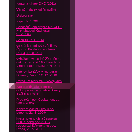
Iveta na klinice GHC (2011)
Vánoční dárek od fanoušků
Diskografie
Zaječí 5. 4. 2013
Benefiční koncert pro UNICEF -
Frenštát pod Radhoštěm
9.12.2005
Azzurro 26.4. 2013
ve stánku Ledový svět firmy
Čipito u Kauflandu na Jarově,
Praha, 12. 6. 2011
vyhlášení výsledků 20. ročníku
ankety TýTý 2010 v Divadle na
Vinohradech, Praha, 2. 4. 2011
večírek kartářek v restauraci
Botanic, Praha, 12. 12. 2010
Pořad TV Markíza - Skvělý den
Iveta předsedkyní poroty
celorepublikové soutěže krásy
Tvář roku 2011
Předávání cen Česká hvězda
2009 (2009)
Koncert Maxim Turbulenc/
Lucerna 21. 3. 2009/
křest nového čísla časopisu
LOOK červenec 2011 v
restauraci Střelecký ostrov,
Praha, 26. 5. 2011