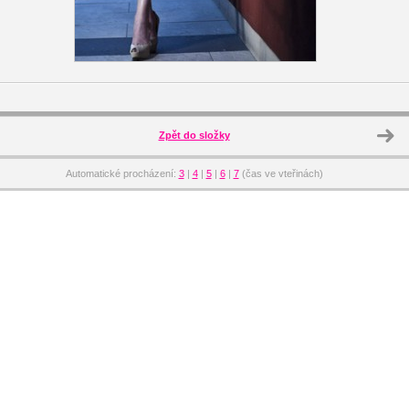
Zpět do složky
Automatické procházení:
3
|
4
|
5
|
6
|
7
(čas ve vteřinách)