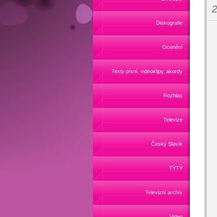
2
Diskografie
Ocenění
Texty písní, videoklipy, akordy
Rozhlas
Televize
Český Slavík
TÝTÝ
Televizní archív
Video