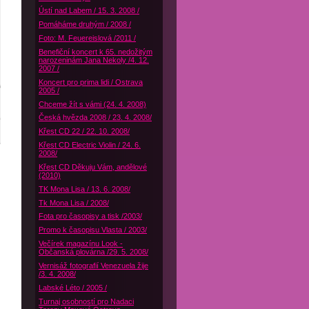
Ústí nad Labem / 15. 3. 2008 /
Pomáháme druhým / 2008 /
Foto: M. Feuereislová /2011 /
Benefiční koncert k 65. nedožitým
narozeninám Jana Nekoly /4. 12.
2007 /
Koncert pro prima lidi / Ostrava
2005 /
Chceme žít s vámi (24. 4. 2008)
Česká hvězda 2008 / 23. 4. 2008/
Křest CD 22 / 22. 10. 2008/
Křest CD Electric Violin / 24. 6.
2008/
Křest CD Děkuju Vám, andělové
(2010)
TK Mona Lisa / 13. 6. 2008/
Tk Mona Lisa / 2008/
Fota pro časopisy a tisk /2003/
Promo k časopisu Vlasta / 2003/
Večírek magazínu Look -
Občanská plovárna /29. 5. 2008/
Vernisáž fotografií Venezuela žije
/3. 4. 2008/
Labské Léto / 2005 /
Turnaj osobností pro Nadaci