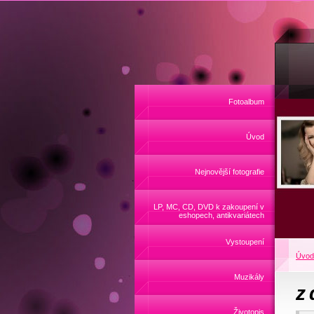
Fotoalbum
Úvod
Nejnovější fotografie
LP, MC, CD, DVD k zakoupení v
eshopech, antikvariátech
Vystoupení
Úvod
Muzikály
z 
Životopis