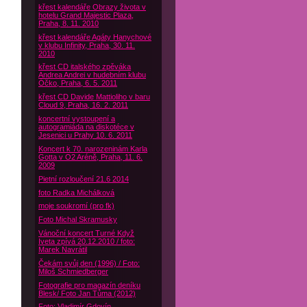
křest kalendáře Obrazy života v
hotelu Grand Majestic Plaza,
Praha, 8. 11. 2010
křest kalendáře Agáty Hanychové
v klubu Infinity, Praha, 30. 11.
2010
křest CD italského zpěváka
Andrea Andrei v hudebním klubu
Óčko, Praha, 6. 5. 2011
křest CD Davide Mattioliho v baru
Cloud 9, Praha, 16. 2. 2011
koncertní vystoupení a
autogramiáda na diskotéce v
Jesenici u Prahy 10. 6. 2011
Koncert k 70. narozeninám Karla
Gotta v O2 Aréně, Praha, 11. 6.
2009
Pietní rozloučení 21.6 2014
foto Radka Michálková
moje soukromí (pro fk)
Foto Michal Skramusky
Vánoční koncert Turné Když
Iveta zpívá 20.12.2010 / foto:
Marek Navrátil
Čekám svůj den (1996) / Foto:
Miloš Schmiedberger
Fotografie pro magazín deníku
Blesk/ Foto Jan Tůma (2012)
Foto: Vladimír Gdovín