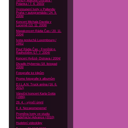
Terezy Maxové Ostrava -
Polanka / 7. 6. 2003/
Vystoupení Ivety v Pallandiu
Praha + autogramiáda / 24. 9.
2008/
Koncert Michala Davida v
Lucerně /13. 11. 2008/
Magakoncert Rádia Čas / 20. 11.
2004/
Iveta posluchá Luxembourg /
1991/
Pouť Rádia Čas - Frenštát p.
Radhoštěm /17. 7. 2004/
Koncert Hvězd- Ostrava / 2004/
Divadlo Hybernia /18. listopad
2008/
Fotografie ke klipům
Promo fotografie k albumům
D.I.L.A.N. Truck aréna (16. 6.
2012)
Vánoční koncert Karla Gotta
(1986)
29. 4. - výročí úmrtí
8. 4. Nezapomeneme!
Proměna Ivety ve studiu
kadeřnictví Advance (2010)
Hudební videoklipy