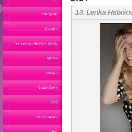
13. Lenka Hatašov
Diskografie
Ocenění
Texty písní, videoklipy, akordy
Rozhlas
Televize
Český Slavík
TÝTÝ
Televizní archív
Video