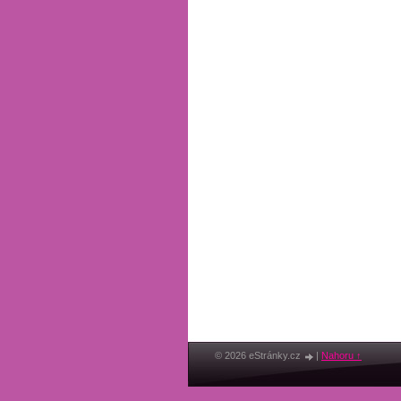
© 2026 eStránky.cz
|
Nahoru ↑