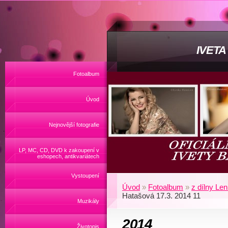
IVET
Fotoalbum
Úvod
Nejnovější fotografie
LP, MC, CD, DVD k zakoupení v
eshopech, antikvariátech
Vystoupení
Úvod
»
Fotoalbum
»
z dílny Le
Hatašová 17.3. 2014 11
Muzikály
2014
Životopis