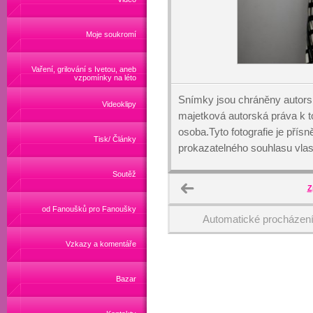
Moje soukromí
Vaření, grilování s Ivetou, aneb
vzpomínky na léto
Snímky jsou chráněny autors
Videoklipy
majetková autorská práva k
osoba.Tyto fotografie je přís
Tisk/ Články
prokazatelného souhlasu vlas
Soutěž
Z
od Fanoušků pro Fanoušky
Automatické procházen
Vzkazy a komentáře
Bazar