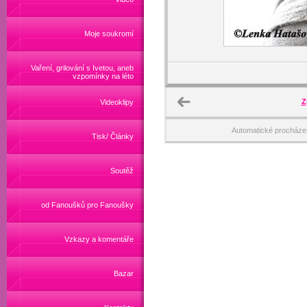
Moje soukromí
Vaření, grilování s Ivetou, aneb
vzpomínky na léto
Z
Videoklipy
Automatické procháze
Tisk/ Články
Soutěž
od Fanoušků pro Fanoušky
Vzkazy a komentáře
Bazar