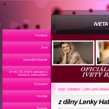
IVET
Fotoalbum
Úvod
Nejnovější fotografie
LP, MC, CD, DVD k zakoupení v
eshopech, antikvariátech
Vystoupení
Úvod
»
Fotoalbum
»
z dílny Lenky Hatašo
Muzikály
z dílny Lenky Ha
Životopis