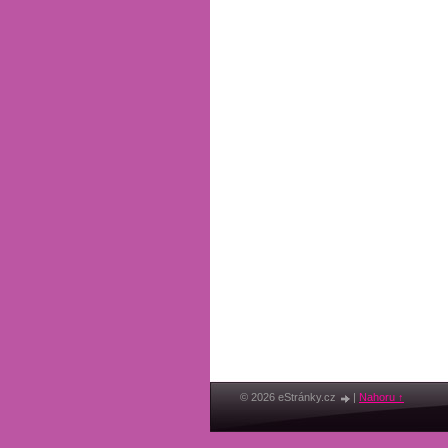
© 2026 eStránky.cz
|
Nahoru ↑