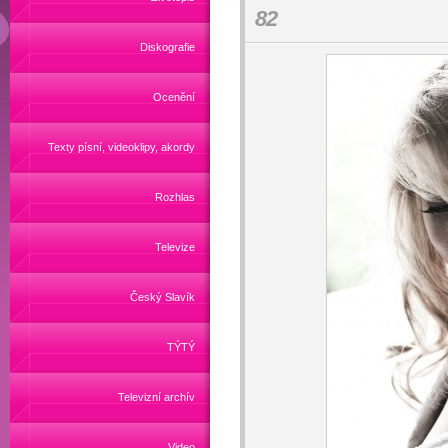
82
Diskografie
Ocenění
Texty písní, videoklipy, akordy
Rozhlas
Televize
Český Slavík
TÝTÝ
Televizní archív
Video