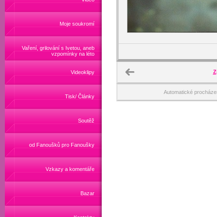
Moje soukromí
Vaření, grilování s Ivetou, aneb
vzpomínky na léto
Z
Videoklipy
Automatické procháze
Tisk/ Články
Soutěž
od Fanoušků pro Fanoušky
Vzkazy a komentáře
Bazar