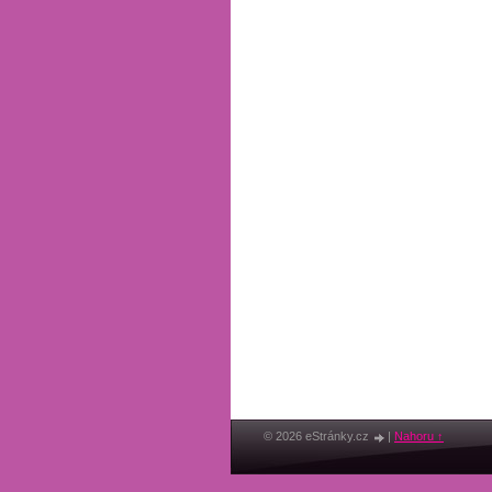
© 2026 eStránky.cz
|
Nahoru ↑