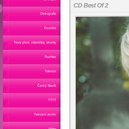
CD Best Of 2
Diskografie
Ocenění
Texty písní, videoklipy, akordy
Rozhlas
Televize
Český Slavík
TÝTÝ
Televizní archív
Video