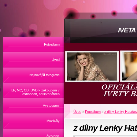
IVET
Fotoalbum
Úvod
Nejnovější fotografie
LP, MC, CD, DVD k zakoupení v
eshopech, antikvariátech
Vystoupení
Úvod
»
Fotoalbum
»
z dílny Lenky Hatašo
Muzikály
z dílny Lenky Ha
Životopis