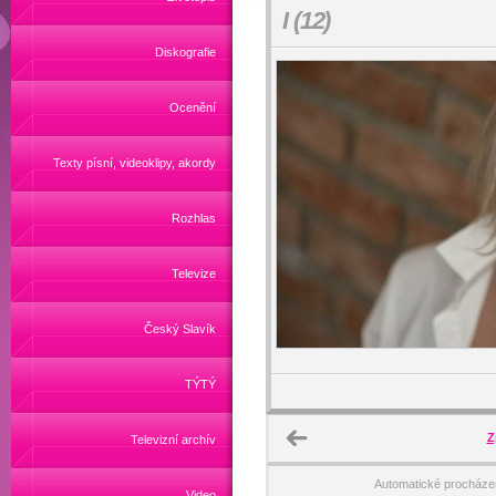
I (12)
Diskografie
Ocenění
Texty písní, videoklipy, akordy
Rozhlas
Televize
Český Slavík
TÝTÝ
Z
Televizní archív
Automatické procháze
Video