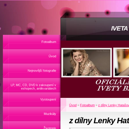
IVET
Fotoalbum
Úvod
Nejnovější fotografie
LP, MC, CD, DVD k zakoupení v
eshopech, antikvariátech
Vystoupení
Úvod
»
Fotoalbum
»
z dílny Lenky Hatašo
Muzikály
z dílny Lenky Ha
Životopis