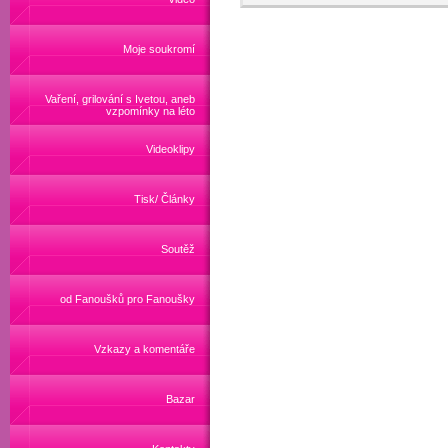
Moje soukromí
Vaření, grilování s Ivetou, aneb
vzpomínky na léto
Videoklipy
Tisk/ Články
Soutěž
od Fanoušků pro Fanoušky
Vzkazy a komentáře
Bazar