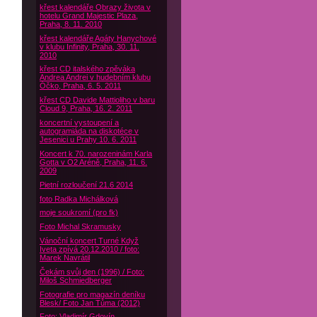
křest kalendáře Obrazy života v
hotelu Grand Majestic Plaza,
Praha, 8. 11. 2010
křest kalendáře Agáty Hanychové
v klubu Infinity, Praha, 30. 11.
2010
křest CD italského zpěváka
Andrea Andrei v hudebním klubu
Óčko, Praha, 6. 5. 2011
křest CD Davide Mattioliho v baru
Cloud 9, Praha, 16. 2. 2011
koncertní vystoupení a
autogramiáda na diskotéce v
Jesenici u Prahy 10. 6. 2011
Koncert k 70. narozeninám Karla
Gotta v O2 Aréně, Praha, 11. 6.
2009
Pietní rozloučení 21.6 2014
foto Radka Michálková
moje soukromí (pro fk)
Foto Michal Skramusky
Vánoční koncert Turné Když
Iveta zpívá 20.12.2010 / foto:
Marek Navrátil
Čekám svůj den (1996) / Foto:
Miloš Schmiedberger
Fotografie pro magazín deníku
Blesk/ Foto Jan Tůma (2012)
Foto: Vladimír Gdovín