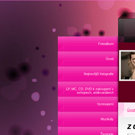
Fotoalbum
Úvod
Nejnovější fotografie
LP, MC, CD, DVD k zakoupení v
eshopech, antikvariátech
Vystoupení
Úvod
Muzikály
z 
Životopis