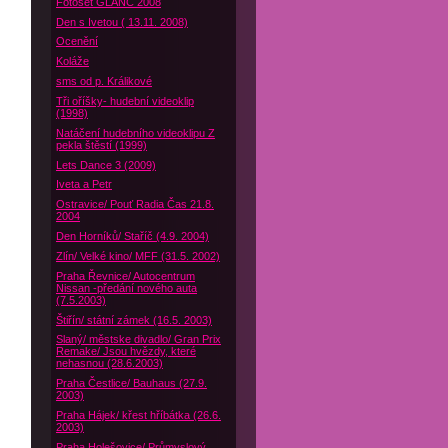
Fotoset GLANC 2008
Den s Ivetou ( 13.11. 2008)
Ocenění
Koláže
sms od p. Králikové
Tři oříšky- hudební videoklip
(1998)
Natáčení hudebního videoklipu Z
pekla štěstí (1999)
Lets Dance 3 (2009)
Iveta a Petr
Ostravice/ Pouť Radia Čas 21.8.
2004
Den Horníků/ Staříč (4.9. 2004)
Zlín/ Velké kino/ MFF (31.5. 2002)
Praha Řevnice/ Autocentrum
Nissan -předání nového auta
(7.5.2003)
Štiřín/ státní zámek (16.5. 2003)
Slaný/ městske divadlo/ Gran Prix
Remake/ Jsou hvězdy, které
nehasnou (28.6.2003)
Praha Čestlice/ Bauhaus (27.9.
2003)
Praha Hájek/ křest hříbátka (26.6.
2003)
Praha Holešovice/ Průmyslový