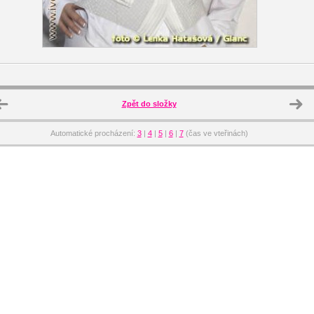
Zpět do složky
Automatické procházení:
3
|
4
|
5
|
6
|
7
(čas ve vteřinách)