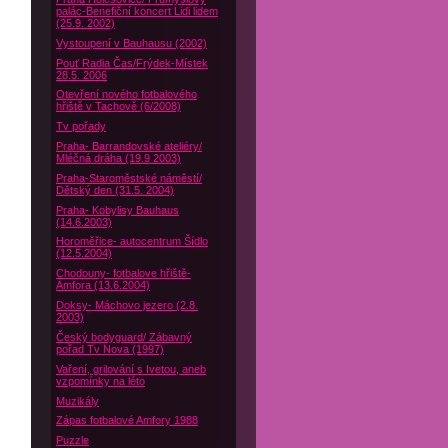
palác-Benefiční koncert Lidi lidem
(25.9. 2002)
Vystoupení v Bauhausu (2002)
Pouť Radia Čas/Frýdek-Místek
28.5. 2006
Otevření nového fotbalového
hřiště v Tachově (6/2008)
Tv pořady
Praha- Barrandovské ateliéry/
Mléčná dráha (19.9 2003)
Praha-Staroměstské náměstí/
Dětský den (31.5. 2004)
Praha- Kobylisy Bauhaus
(14.6.2003)
Horoměřice- autocentrum Šídlo
(12.5.2004)
Chodouny- fotbalove hřiště-
Amfora (13.6.2004)
Doksy- Máchovo jezero (2.8.
2003)
Český bodyguard/ Zábavný
pořad Tv Nova (1997)
Vaření, grilování s Ivetou, aneb
vzpomínky na léto
Muzikály
Zápas fotbalové Amfory 1988
Puzzle