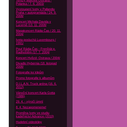
Terezy Maxové Ostrava -
Polanka / 7. 6. 2003/
Vystoupení Ivety v Pallandiu
Praha + autogramiáda / 24. 9.
2008/
Koncert Michala Davida v
Lucerně /13. 11. 2008/
Magakoncert Rádia Čas / 20. 11.
2004/
Iveta posluchá Luxembourg /
1991/
Pouť Rádia Čas - Frenštát p.
Radhoštěm /17. 7. 2004/
Koncert Hvězd- Ostrava / 2004/
Divadlo Hybernia /18. listopad
2008/
Fotografie ke klipům
Promo fotografie k albumům
D.I.L.A.N. Truck aréna (16. 6.
2012)
Vánoční koncert Karla Gotta
(1986)
29. 4. - výročí úmrtí
8. 4. Nezapomeneme!
Proměna Ivety ve studiu
kadeřnictví Advance (2010)
Hudební videoklipy