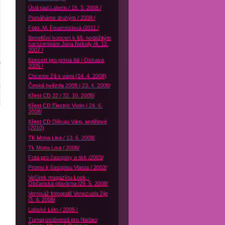
Ústí nad Labem / 15. 3. 2008 /
Pomáháme druhým / 2008 /
Foto: M. Feuereislová /2011 /
Benefiční koncert k 65. nedožitým
narozeninám Jana Nekoly /4. 12.
2007 /
Koncert pro prima lidi / Ostrava
2005 /
Chceme žít s vámi (24. 4. 2008)
Česká hvězda 2008 / 23. 4. 2008/
Křest CD 22 / 22. 10. 2008/
Křest CD Electric Violin / 24. 6.
2008/
Křest CD Děkuju Vám, andělové
(2010)
TK Mona Lisa / 13. 6. 2008/
Tk Mona Lisa / 2008/
Fota pro časopisy a tisk /2003/
Promo k časopisu Vlasta / 2003/
Večírek magazínu Look -
Občanská plovárna /29. 5. 2008/
Vernisáž fotografií Venezuela žije
/3. 4. 2008/
Labské Léto / 2005 /
Turnaj osobností pro Nadaci