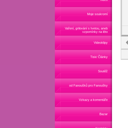
Moje soukromí
Vaření, grilování s Ivetou, aneb
vzpomínky na léto
Videoklipy
Tisk/ Články
Soutěž
od Fanoušků pro Fanoušky
Vzkazy a komentáře
Bazar