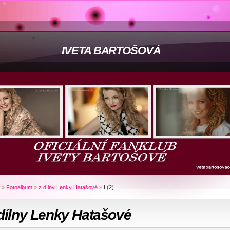
IVETA BARTOŠOVÁ
»
Fotoalbum
»
z dílny Lenky Hatašové
»
I (2)
dílny Lenky Hatašové