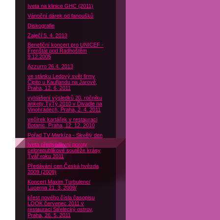
Iveta na klinice GHC (2011)
Vánoční dárek od fanoušků
Diskografie
Zaječí 5. 4. 2013
Benefiční koncert pro UNICEF -
Frenštát pod Radhoštěm
9.12.2005
Azzurro 26.4. 2013
ve stánku Ledový svět firmy
Čipito u Kauflandu na Jarově,
Praha, 12. 6. 2011
vyhlášení výsledků 20. ročníku
ankety TýTý 2010 v Divadle na
Vinohradech, Praha, 2. 4. 2011
večírek kartářek v restauraci
Botanic, Praha, 12. 12. 2010
Pořad TV Markíza - Skvělý den
Iveta předsedkyní poroty
celorepublikové soutěže krásy
Tvář roku 2011
Předávání cen Česká hvězda
2009 (2009)
Koncert Maxim Turbulenc/
Lucerna 21. 3. 2009/
křest nového čísla časopisu
LOOK červenec 2011 v
restauraci Střelecký ostrov,
Praha, 26. 5. 2011