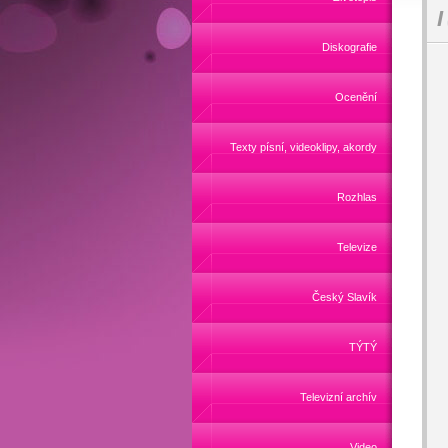
I
Diskografie
Ocenění
Texty písní, videoklipy, akordy
Rozhlas
Televize
Český Slavík
TÝTÝ
Televizní archív
Video