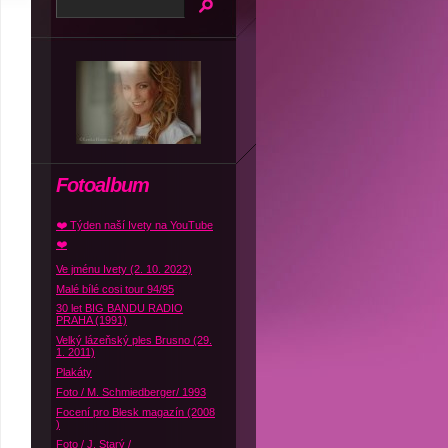
Fotoalbum
❤️ Týden naší Ivety na YouTube
❤️
Ve jménu Ivety (2. 10. 2022)
Malé bílé cosi tour 94/95
30 let BIG BANDU RADIO
PRAHA (1991)
Velký lázeňský ples Brusno (29.
1. 2011)
Plakáty
Foto / M. Schmiedberger/ 1993
Focení pro Blesk magazín (2008
)
Foto / J. Starý /