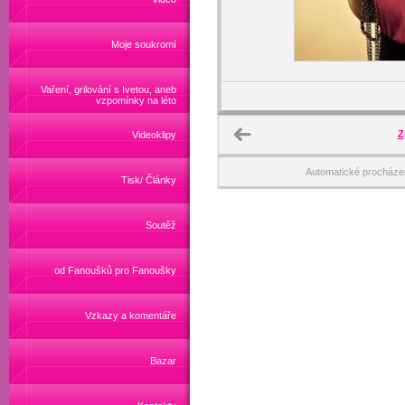
Moje soukromí
Vaření, grilování s Ivetou, aneb
vzpomínky na léto
Z
Videoklipy
Automatické procháze
Tisk/ Články
Soutěž
od Fanoušků pro Fanoušky
Vzkazy a komentáře
Bazar