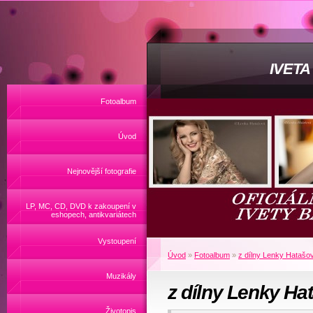
IVET
Fotoalbum
Úvod
Nejnovější fotografie
LP, MC, CD, DVD k zakoupení v
eshopech, antikvariátech
Vystoupení
Úvod
»
Fotoalbum
»
z dílny Lenky Hatašo
Muzikály
z dílny Lenky Ha
Životopis