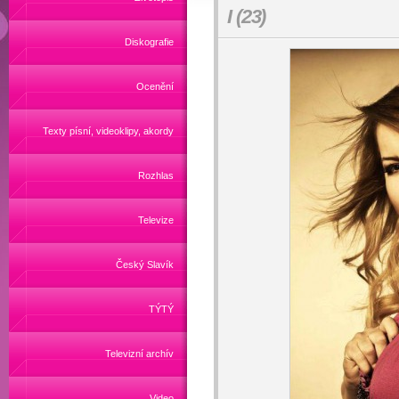
I (23)
Diskografie
Ocenění
Texty písní, videoklipy, akordy
Rozhlas
Televize
Český Slavík
TÝTÝ
Televizní archív
Video