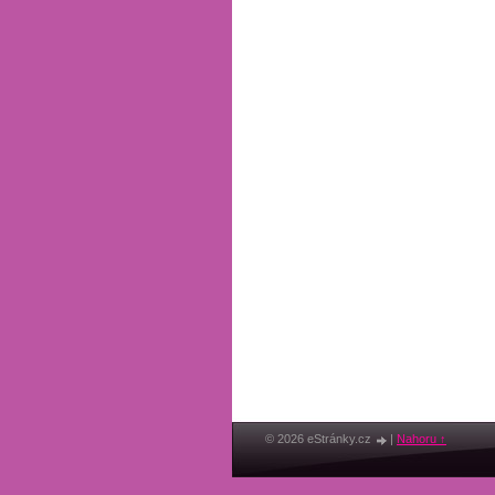
© 2026 eStránky.cz
|
Nahoru ↑