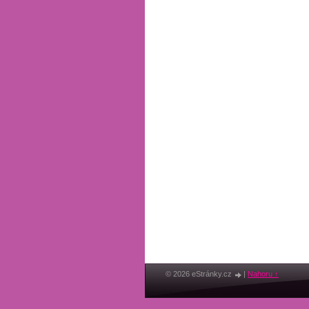
© 2026 eStránky.cz
|
Nahoru ↑