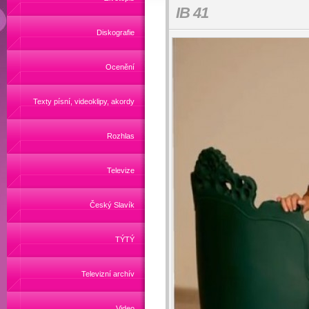
IB 41
Diskografie
Ocenění
Texty písní, videoklipy, akordy
Rozhlas
Televize
Český Slavík
TÝTÝ
Televizní archív
Video