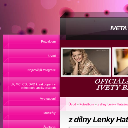
IVET
Fotoalbum
Úvod
Nejnovější fotografie
LP, MC, CD, DVD k zakoupení v
eshopech, antikvariátech
Vystoupení
Úvod
»
Fotoalbum
»
z dílny Lenky Hatašo
Muzikály
z dílny Lenky Ha
Životopis