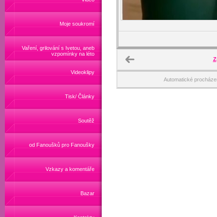
Moje soukromí
Vaření, grilování s Ivetou, aneb
vzpomínky na léto
Z
Videoklipy
Automatické procháze
Tisk/ Články
Soutěž
od Fanoušků pro Fanoušky
Vzkazy a komentáře
Bazar