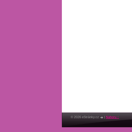
© 2026 eStránky.cz
|
Nahoru ↑