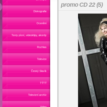
promo CD 22 (5)
Diskografie
Ocenění
Texty písní, videoklipy, akordy
Rozhlas
Televize
Český Slavík
TÝTÝ
Televizní archív
Video