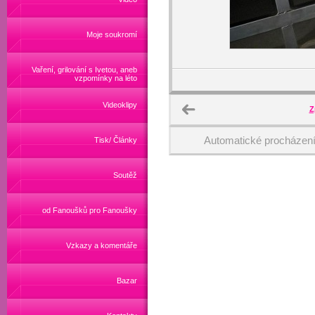
Moje soukromí
Vaření, grilování s Ivetou, aneb
vzpomínky na léto
Videoklipy
Z
Automatické procházen
Tisk/ Články
Soutěž
od Fanoušků pro Fanoušky
Vzkazy a komentáře
Bazar