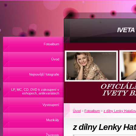
IVET
Fotoalbum
Úvod
Nejnovější fotografie
LP, MC, CD, DVD k zakoupení v
eshopech, antikvariátech
Vystoupení
Úvod
»
Fotoalbum
»
z dílny Lenky Hatašo
Muzikály
z dílny Lenky Ha
Životopis