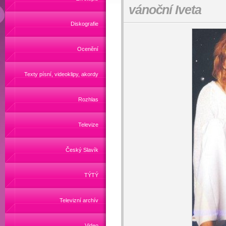
vánoční Iveta
Diskografie
Ocenění
Texty písní, videoklipy, akordy
Rozhlas
Televize
Český Slavík
TÝTÝ
Televizní archív
Video