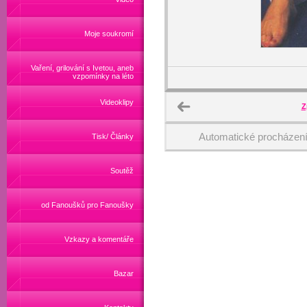
Moje soukromí
Vaření, grilování s Ivetou, aneb
vzpomínky na léto
Videoklipy
Z
Automatické procházen
Tisk/ Články
Soutěž
od Fanoušků pro Fanoušky
Vzkazy a komentáře
Bazar