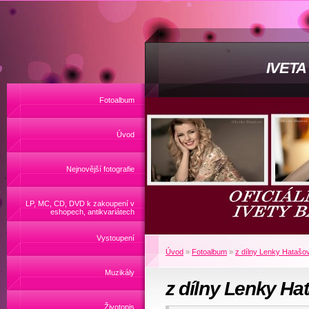
IVET
Fotoalbum
Úvod
Nejnovější fotografie
LP, MC, CD, DVD k zakoupení v
eshopech, antikvariátech
Vystoupení
Úvod
»
Fotoalbum
»
z dílny Lenky Hatašo
Muzikály
z dílny Lenky Ha
Životopis