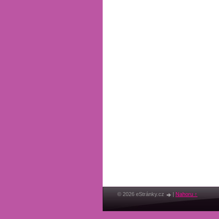
© 2026 eStránky.cz
|
Nahoru ↑