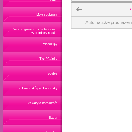
Z
Moje soukromí
Automatické procházen
Vaření, grilování s Ivetou, aneb
vzpomínky na léto
Videoklipy
Tisk/ Články
Soutěž
od Fanoušků pro Fanoušky
Vzkazy a komentáře
Bazar