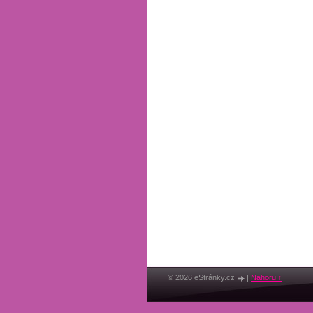
© 2026 eStránky.cz
|
Nahoru ↑