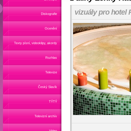
vizuály pro hotel
Diskografie
Ocenění
Texty písní, videoklipy, akordy
Rozhlas
Televize
Český Slavík
TÝTÝ
Televizní archív
Video