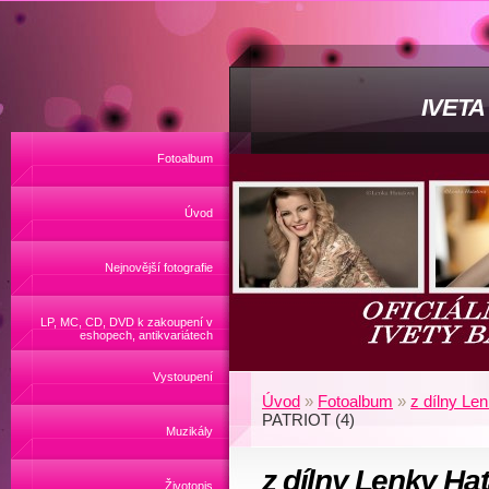
IVET
Fotoalbum
Úvod
Nejnovější fotografie
LP, MC, CD, DVD k zakoupení v
eshopech, antikvariátech
Vystoupení
Úvod
»
Fotoalbum
»
z dílny Le
PATRIOT (4)
Muzikály
z dílny Lenky Ha
Životopis