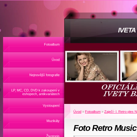
IVET
Fotoalbum
Úvod
Nejnovější fotografie
LP, MC, CD, DVD k zakoupení v
eshopech, antikvariátech
Vystoupení
Úvod
»
Fotoalbum
»
Zaječí- I. Retro ple
Muzikály
Foto Retro Music
Životopis