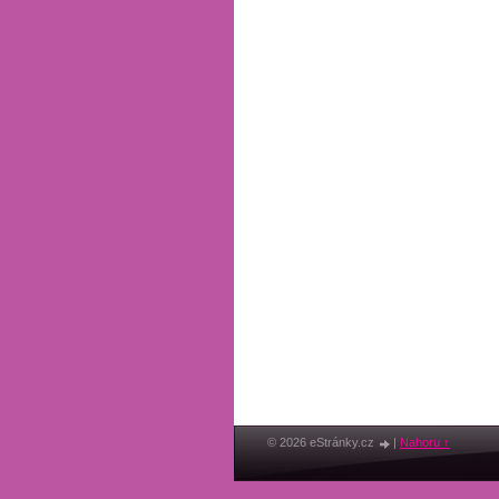
© 2026 eStránky.cz
|
Nahoru ↑