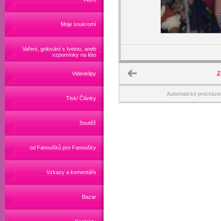
Moje soukromí
Vaření, grilování s Ivetou, aneb
vzpomínky na léto
Z
Videoklipy
Automatické procháze
Tisk/ Články
Soutěž
od Fanoušků pro Fanoušky
Vzkazy a komentáře
Bazar