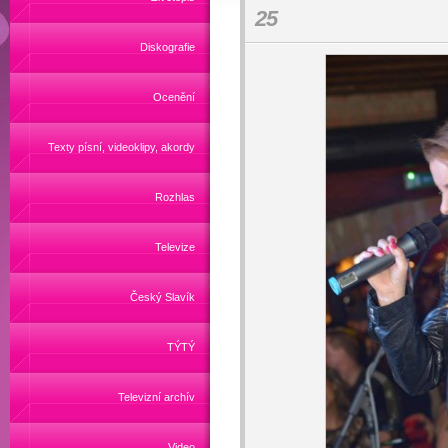
25
Diskografie
Ocenění
Texty písní, videoklipy, akordy
Rozhlas
Televize
Český Slavík
TÝTÝ
Televizní archív
Video