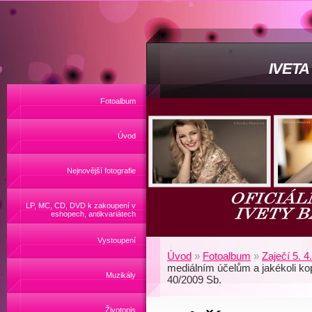
IVET
Fotoalbum
Úvod
Nejnovější fotografie
LP, MC, CD, DVD k zakoupení v
eshopech, antikvariátech
Vystoupení
Úvod
»
Fotoalbum
»
Zaječí 5. 4
mediálním účelům a jakékoli ko
Muzikály
40/2009 Sb.
Životopis