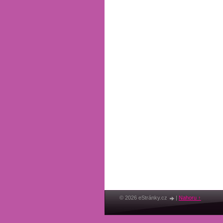
© 2026 eStránky.cz
|
Nahoru ↑