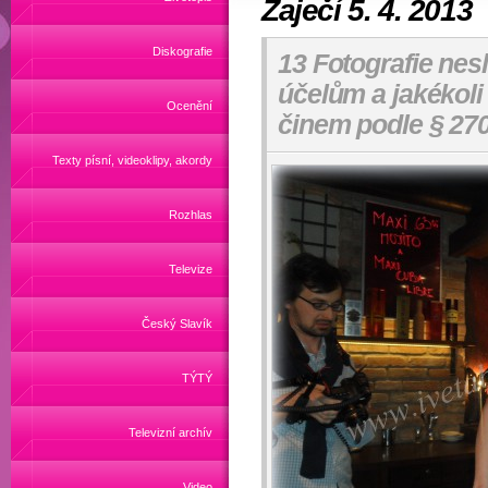
Zaječí 5. 4. 2013
Diskografie
13 Fotografie nes
účelům a jakékoli
Ocenění
činem podle § 270
Texty písní, videoklipy, akordy
Rozhlas
Televize
Český Slavík
TÝTÝ
Televizní archív
Video