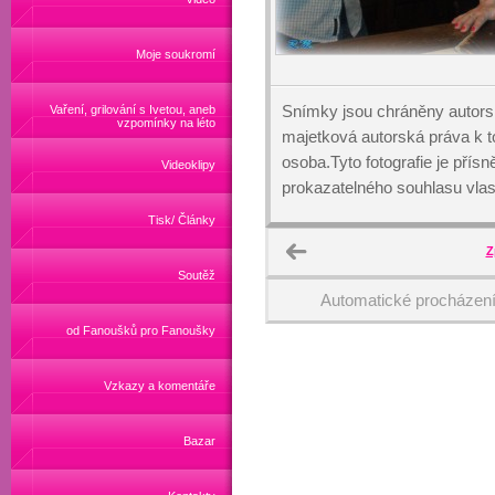
Moje soukromí
Snímky jsou chráněny autors
Vaření, grilování s Ivetou, aneb
vzpomínky na léto
majetková autorská práva k
osoba.Tyto fotografie je přís
Videoklipy
prokazatelného souhlasu vlas
Tisk/ Články
Z
Soutěž
Automatické procházen
od Fanoušků pro Fanoušky
Vzkazy a komentáře
Bazar