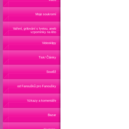
Moje soukromí
Vaření, grilování s Ivetou, aneb
vzpomínky na léto
Videoklipy
Tisk/ Články
Soutěž
od Fanoušků pro Fanoušky
Vzkazy a komentáře
Bazar