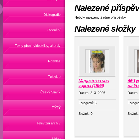
Nalezené příspě
Diskografie
Nebyly nalezeny žádné příspěvky
Nalezené složky
Ocenění
Texty písní, videoklipy, akordy
Rozhlas
Televize
Magazín co vás
❤️ Tý
zajímá (1986)
na Yo
Český Slavík
Datum:
2. 3. 2026
Datum
Fotografií:
5
Fotogra
TÝTÝ
Složek:
0
Složek
Televizní archív
Video