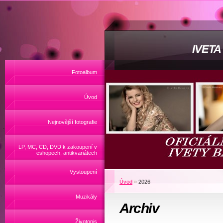
IVET
Fotoalbum
Úvod
Nejnovější fotografie
LP, MC, CD, DVD k zakoupení v
eshopech, antikvariátech
Vystoupení
Úvod
»
2026
Muzikály
Archiv
Životopis