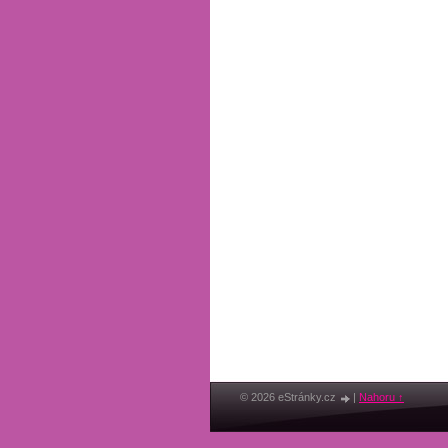
© 2026 eStránky.cz
|
Nahoru ↑