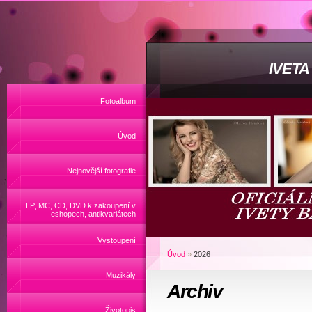
IVET
Fotoalbum
Úvod
Nejnovější fotografie
LP, MC, CD, DVD k zakoupení v
eshopech, antikvariátech
Vystoupení
Úvod
»
2026
Muzikály
Archiv
Životopis