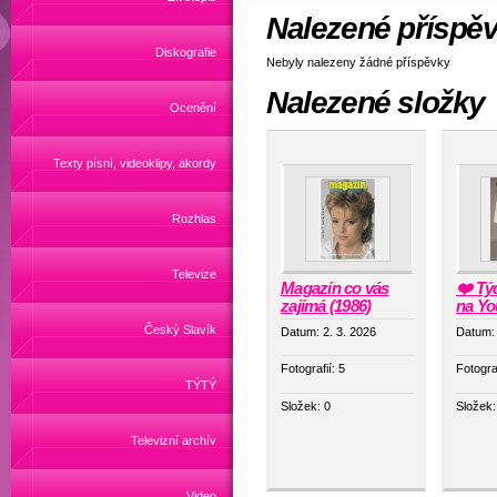
Nalezené příspě
Diskografie
Nebyly nalezeny žádné příspěvky
Nalezené složky
Ocenění
Texty písní, videoklipy, akordy
Rozhlas
Televize
Magazín co vás
❤️ Tý
zajímá (1986)
na Yo
Český Slavík
Datum:
2. 3. 2026
Datum
Fotografií:
5
Fotogra
TÝTÝ
Složek:
0
Složek
Televizní archív
Video