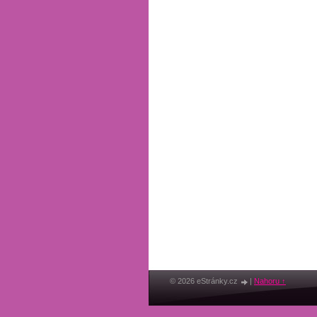
© 2026 eStránky.cz
|
Nahoru ↑