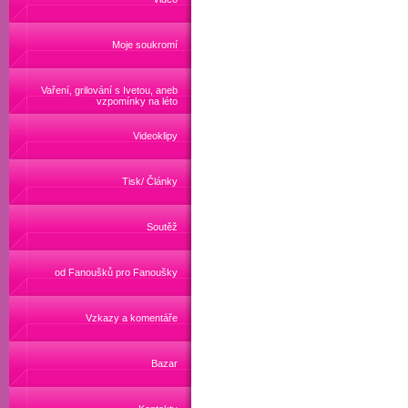
Moje soukromí
Vaření, grilování s Ivetou, aneb
vzpomínky na léto
Videoklipy
Tisk/ Články
Soutěž
od Fanoušků pro Fanoušky
Vzkazy a komentáře
Bazar