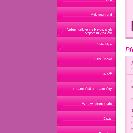
Moje soukromí
Vaření, grilování s Ivetou, aneb
vzpomínky na léto
Videoklipy
Př
Tisk/ Články
(
Soutěž
D
n
od Fanoušků pro Fanoušky
-
r
Vzkazy a komentáře
-
S
v
Bazar
-
p