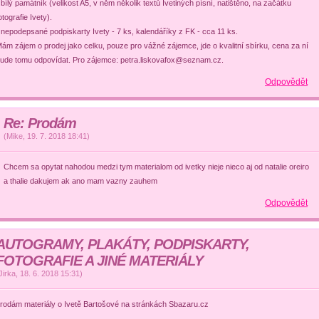
 bílý památník (velikost A5, v něm několik textů Ivetiných písní, natištěno, na začátku
otografie Ivety).
 nepodepsané podpiskarty Ivety - 7 ks, kalendáříky z FK - cca 11 ks.
ám zájem o prodej jako celku, pouze pro vážné zájemce, jde o kvalitní sbírku, cena za ní
ude tomu odpovídat. Pro zájemce: petra.liskovafox@seznam.cz.
Odpovědět
Re: Prodám
(
Mike
,
19. 7. 2018
18:41
)
Chcem sa opytat nahodou medzi tym materialom od ivetky nieje nieco aj od natalie oreiro
a thalie dakujem ak ano mam vazny zauhem
Odpovědět
AUTOGRAMY, PLAKÁTY, PODPISKARTY,
FOTOGRAFIE A JINÉ MATERIÁLY
Jirka
,
18. 6. 2018
15:31
)
rodám materiály o Ivetě Bartošové na stránkách Sbazaru.cz