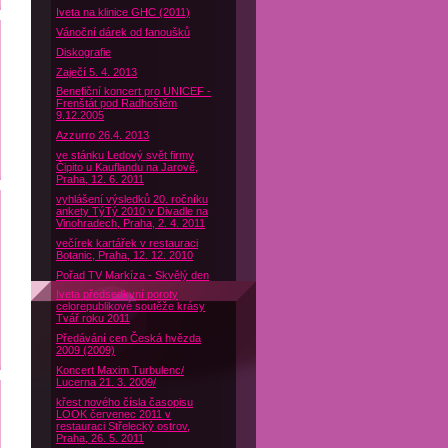
Iveta na klinice GHC (2011)
Vánoční dárek od fanoušků
Diskografie
Zaječí 5. 4. 2013
Benefiční koncert pro UNICEF -
Frenštát pod Radhoštěm
9.12.2005
Azzurro 26.4. 2013
ve stánku Ledový svět firmy
Čipito u Kauflandu na Jarově,
Praha, 12. 6. 2011
vyhlášení výsledků 20. ročníku
ankety TýTý 2010 v Divadle na
Vinohradech, Praha, 2. 4. 2011
večírek kartářek v restauraci
Botanic, Praha, 12. 12. 2010
Pořad TV Markíza - Skvělý den
Iveta předsedkyní poroty
celorepublikové soutěže krásy
Tvář roku 2011
Předávání cen Česká hvězda
2009 (2009)
Koncert Maxim Turbulenc/
Lucerna 21. 3. 2009/
křest nového čísla časopisu
LOOK červenec 2011 v
restauraci Střelecký ostrov,
Praha, 26. 5. 2011