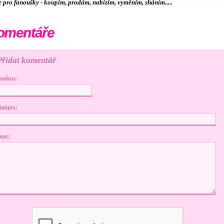
e pro fanoušky -
koupím, prodám, nabízím, vyměním, sháním.....
omentáře
Přidat komentář
Jméno:
adpis:
ext: