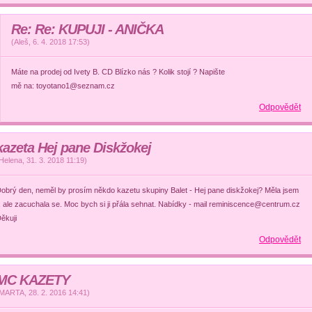
Re: Re: KUPUJI - ANIČKA
(
Aleš
,
6. 4. 2018
17:53
)
Máte na prodej od Ivety B. CD Blízko nás ? Kolik stojí ? Napište
mě na: toyotano1@seznam.cz
Odpovědět
kazeta Hej pane Diskžokej
Helena
,
31. 3. 2018
11:19
)
obrý den, neměl by prosím někdo kazetu skupiny Balet - Hej pane diskžokej? Měla jsem
i, ale zacuchala se. Moc bych si ji přála sehnat. Nabídky - mail reminiscence@centrum.cz
ěkuji
Odpovědět
MC KAZETY
MARTA
,
28. 2. 2016
14:41
)