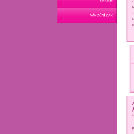
Kontakty
-
f
-
VÁNOČNÍ DAR
M
b
(
p