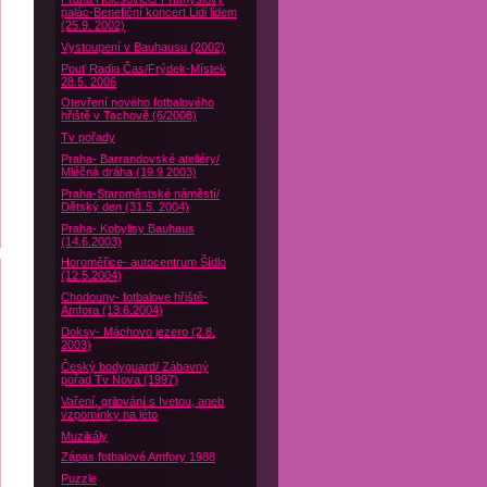
palác-Benefiční koncert Lidi lidem
(25.9. 2002)
Vystoupení v Bauhausu (2002)
Pouť Radia Čas/Frýdek-Místek
28.5. 2006
Otevření nového fotbalového
hřiště v Tachově (6/2008)
Tv pořady
Praha- Barrandovské ateliéry/
Mléčná dráha (19.9 2003)
Praha-Staroměstské náměstí/
Dětský den (31.5. 2004)
Praha- Kobylisy Bauhaus
(14.6.2003)
Horoměřice- autocentrum Šídlo
(12.5.2004)
Chodouny- fotbalove hřiště-
Amfora (13.6.2004)
Doksy- Máchovo jezero (2.8.
2003)
Český bodyguard/ Zábavný
pořad Tv Nova (1997)
Vaření, grilování s Ivetou, aneb
vzpomínky na léto
Muzikály
Zápas fotbalové Amfory 1988
Puzzle