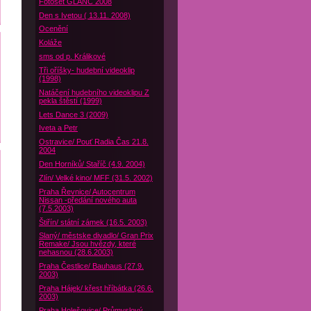
Fotoset GLANC 2008
Den s Ivetou ( 13.11. 2008)
Ocenění
Koláže
sms od p. Králikové
Tři oříšky- hudební videoklip
(1998)
Natáčení hudebního videoklipu Z
pekla štěstí (1999)
Lets Dance 3 (2009)
Iveta a Petr
Ostravice/ Pouť Radia Čas 21.8.
2004
Den Horníků/ Staříč (4.9. 2004)
Zlín/ Velké kino/ MFF (31.5. 2002)
Praha Řevnice/ Autocentrum
Nissan -předání nového auta
(7.5.2003)
Štiřín/ státní zámek (16.5. 2003)
Slaný/ městske divadlo/ Gran Prix
Remake/ Jsou hvězdy, které
nehasnou (28.6.2003)
Praha Čestlice/ Bauhaus (27.9.
2003)
Praha Hájek/ křest hříbátka (26.6.
2003)
Praha Holešovice/ Průmyslový