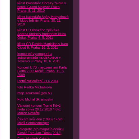
křest kalendáře Obrazy života v
hotelu Grand Majestic Plaza,
Praha, 8. 11. 2010
křest kalendáře Agáty Hanychové
v klubu Infinity, Praha, 30. 11.
2010
křest CD italského zpěváka
Andrea Andrei v hudebním klubu
Óčko, Praha, 6. 5. 2011
křest CD Davide Mattioliho v baru
Cloud 9, Praha, 16. 2. 2011
koncertní vystoupení a
autogramiáda na diskotéce v
Jesenici u Prahy 10. 6. 2011
Koncert k 70. narozeninám Karla
Gotta v O2 Aréně, Praha, 11. 6.
2009
Pietní rozloučení 21.6 2014
foto Radka Michálková
moje soukromí (pro fk)
Foto Michal Skramusky
Vánoční koncert Turné Když
Iveta zpívá 20.12.2010 / foto:
Marek Navrátil
Čekám svůj den (1996) / Foto:
Miloš Schmiedberger
Fotografie pro magazín deníku
Blesk/ Foto Jan Tůma (2012)
Foto: Vladimír Gdovín