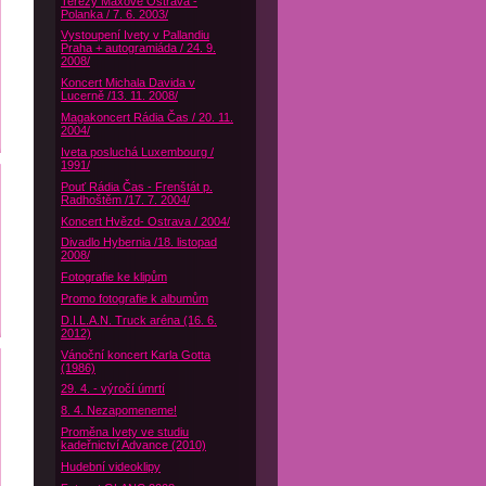
Terezy Maxové Ostrava -
Polanka / 7. 6. 2003/
Vystoupení Ivety v Pallandiu
Praha + autogramiáda / 24. 9.
2008/
Koncert Michala Davida v
Lucerně /13. 11. 2008/
Magakoncert Rádia Čas / 20. 11.
2004/
Iveta posluchá Luxembourg /
1991/
Pouť Rádia Čas - Frenštát p.
Radhoštěm /17. 7. 2004/
Koncert Hvězd- Ostrava / 2004/
Divadlo Hybernia /18. listopad
2008/
Fotografie ke klipům
Promo fotografie k albumům
D.I.L.A.N. Truck aréna (16. 6.
2012)
Vánoční koncert Karla Gotta
(1986)
29. 4. - výročí úmrtí
8. 4. Nezapomeneme!
Proměna Ivety ve studiu
kadeřnictví Advance (2010)
Hudební videoklipy