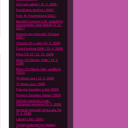
Ústí nad Labem / 15. 3. 2008 /
Pomáháme druhým / 2008 /
Foto: M. Feuereislová /2011 /
Benefiční koncert k 65. nedožitým
narozeninám Jana Nekoly /4. 12.
2007 /
Koncert pro prima lidi / Ostrava
2005 /
Chceme žít s vámi (24. 4. 2008)
Česká hvězda 2008 / 23. 4. 2008/
Křest CD 22 / 22. 10. 2008/
Křest CD Electric Violin / 24. 6.
2008/
Křest CD Děkuju Vám, andělové
(2010)
TK Mona Lisa / 13. 6. 2008/
Tk Mona Lisa / 2008/
Fota pro časopisy a tisk /2003/
Promo k časopisu Vlasta / 2003/
Večírek magazínu Look -
Občanská plovárna /29. 5. 2008/
Vernisáž fotografií Venezuela žije
/3. 4. 2008/
Labské Léto / 2005 /
Turnaj osobností pro Nadaci