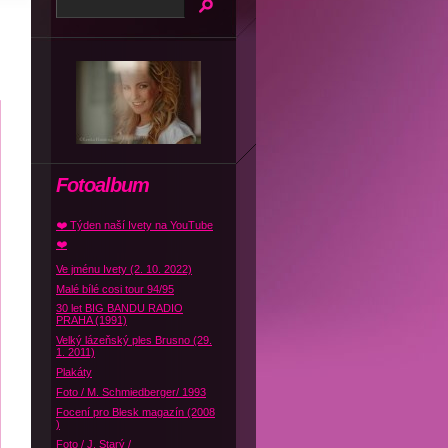
Fotoalbum
❤️ Týden naší Ivety na YouTube
❤️
Ve jménu Ivety (2. 10. 2022)
Malé bílé cosi tour 94/95
30 let BIG BANDU RADIO
PRAHA (1991)
Velký lázeňský ples Brusno (29.
1. 2011)
Plakáty
Foto / M. Schmiedberger/ 1993
Focení pro Blesk magazín (2008
)
Foto / J. Starý /