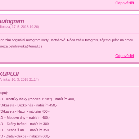
Odpovědět
autogram
Tereza
,
17. 5. 2018
19:26
)
abízím originální autogram Ivety Bartošové. Ráda zašlu fotografii, zájemci pište na email
ereza.belohlavska@email.cz
Odpovědět
KUPUJI
Anička
,
10. 3. 2018
21:14
)
upuji:
D - Knoflíky lásky (reedice 1998?) - nabízím 400,-
D/kazeta - Blízko nás - nabízím 450,-
D/kazeta - Natur - nabízím 400,-
D – Medové dny – nabízím 400,-
D – Dráhy hvězd – nabízím 300,-
D – Scházíš mi… - nabízím 350,-
D - Zlatá kolekce - nabízím 600,-