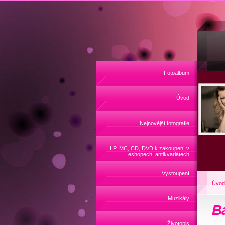
Fotoalbum
Úvod
Nejnovější fotografie
LP, MC, CD, DVD k zakoupení v
eshopech, antikvariátech
Vystoupení
Úvod
Muzikály
B
Životopis