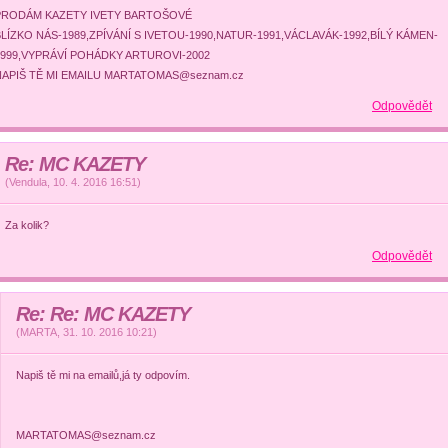
PRODÁM KAZETY IVETY BARTOŠOVÉ
LÍZKO NÁS-1989,ZPÍVÁNÍ S IVETOU-1990,NATUR-1991,VÁCLAVÁK-1992,BÍLÝ KÁMEN-
1999,VYPRÁVÍ POHÁDKY ARTUROVI-2002
NAPIŠ TĚ MI EMAILU MARTATOMAS@seznam.cz
Odpovědět
Re: MC KAZETY
(
Vendula
,
10. 4. 2016
16:51
)
Za kolik?
Odpovědět
Re: Re: MC KAZETY
(
MARTA
,
31. 10. 2016
10:21
)
Napiš tě mi na emailů,já ty odpovím.
MARTATOMAS@seznam.cz