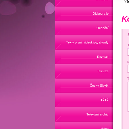
Vš
Diskografie
K
Ocenění
Texty písní, videoklipy, akordy
Rozhlas
N
Televize
T
Český Slavík
TÝTÝ
Televizní archív
Video