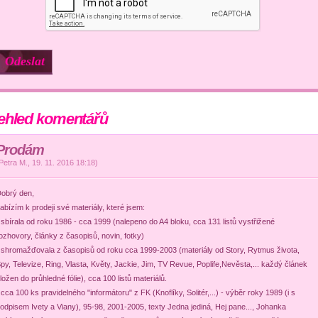
ehled komentářů
Prodám
Petra M.
,
19. 11. 2016
18:18
)
obrý den,
abízím k prodeji své materiály, které jsem:
 sbírala od roku 1986 - cca 1999 (nalepeno do A4 bloku, cca 131 listů vystřižené
ozhovory, články z časopisů, novin, fotky)
 shromažďovala z časopisů od roku cca 1999-2003 (materiály od Story, Rytmus života,
py, Televize, Ring, Vlasta, Květy, Jackie, Jim, TV Revue, Poplife,Nevěsta,... každý článek
ložen do průhledné fólie), cca 100 listů materiálů.
 cca 100 ks pravidelného "informátoru" z FK (Knoflíky, Solitér,...) - výběr roky 1989 (i s
odpisem Ivety a Viany), 95-98, 2001-2005, texty Jedna jediná, Hej pane..., Johanka