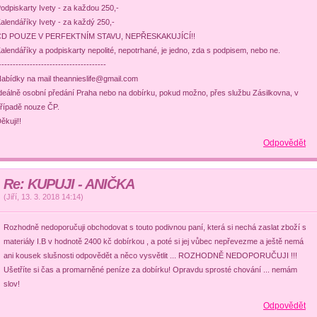
odpiskarty Ivety - za každou 250,-
alendáříky Ivety - za každý 250,-
CD POUZE V PERFEKTNÍM STAVU, NEPŘESKAKUJÍCÍ!!
alendáříky a podpiskarty nepolité, nepotrhané, je jedno, zda s podpisem, nebo ne.
--------------------------------------
abídky na mail theannieslife@gmail.com
deálně osobní předání Praha nebo na dobírku, pokud možno, přes službu Zásilkovna, v
řípadě nouze ČP.
ěkuji!!
Odpovědět
Re: KUPUJI - ANIČKA
(
Jiří
,
13. 3. 2018
14:14
)
Rozhodně nedoporučuji obchodovat s touto podivnou paní, která si nechá zaslat zboží s
materiály I.B v hodnotě 2400 kč dobírkou , a poté si jej vůbec nepřevezme a ještě nemá
ani kousek slušnosti odpovědět a něco vysvětlit ... ROZHODNĚ NEDOPORUČUJI !!!
Ušetříte si čas a promarněné peníze za dobírku! Opravdu sprosté chování ... nemám
slov!
Odpovědět