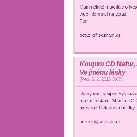
Mám nějaké materiály o Ivetě
více informací na dotaz.
Petr
petr.zik@seznam.cz
Koupím CD Natur, 
Ve jménu lásky
(
Petr
,
6. 2. 2016
9:07
)
Dobrý den, koupím výše uv
možném stavu. Sháním i CD K
uvedené. Děkuji za nabídky,
petr.zik@seznam.cz