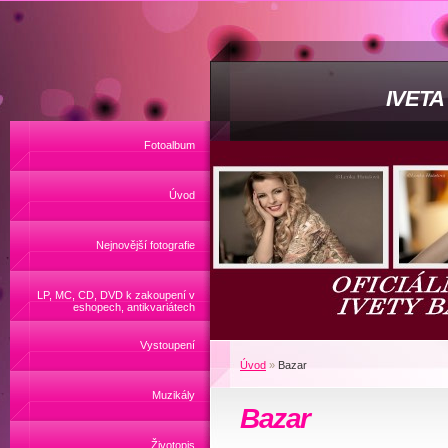
IVET
Fotoalbum
Úvod
Nejnovější fotografie
LP, MC, CD, DVD k zakoupení v
eshopech, antikvariátech
Vystoupení
Úvod
»
Bazar
Muzikály
Bazar
Životopis