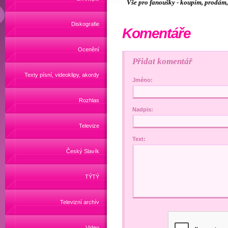
Vše pro fanoušky -
koupím, prodám, 
Diskografie
Komentáře
Ocenění
Přidat komentář
Texty písní, videoklipy, akordy
Jméno:
Rozhlas
Nadpis:
Televize
Text:
Český Slavík
TÝTÝ
Televizní archív
Video