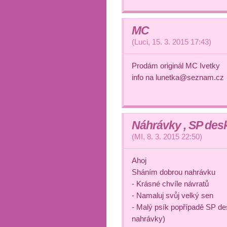
MC
(
Luci
,
15. 3. 2015
17:43
)
Prodám originál MC Ivetky
info na lunetka@seznam.cz
Náhrávky , SP des
(
MI
,
8. 3. 2015
22:50
)
Ahoj
Sháním dobrou nahrávku
- Krásné chvíle návratů
- Namaluj svůj velký sen
- Malý psík popřípadě SP des
nahrávky)