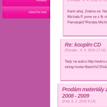
Kontakty
Karin ahoj. Známe se. Ne
VÁNOČNÍ DAR
Michala P. jsme se z fk v
Pamatuješ?Renáta Mich
Re: koupím CD
(
Renáta
,
4. 4. 2016
17:16
)
Tady na aukru http://aukro.c
string=Iveta+Barto%C5
Prodám materiály z
2008 - 2009
(
Petr
,
6. 2. 2016
9:14
)