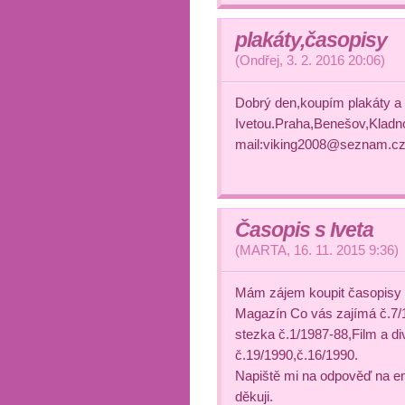
plakáty,časopisy
(
Ondřej
,
3. 2. 2016
20:06
)
Dobrý den,koupím plakáty a
Ivetou.Praha,Benešov,Kladno 
mail:viking2008@seznam.cz 
Časopis s Iveta
(
MARTA
,
16. 11. 2015
9:36
)
Mám zájem koupit časopisy 
Magazín Co vás zajímá č.7/
stezka č.1/1987-88,Film a d
č.19/1990,č.16/1990.
Napiště mi na odpověď n
děkuji.