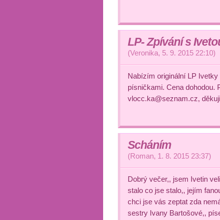
LP- Zpívání s Iveto
(
Veronika
,
5. 9. 2015
22:10
)
Nabízím originální LP Ivetky
písničkami. Cena dohodou. P
vlocc.ka@seznam.cz, děkuji
Scháním
(
Roman
,
1. 8. 2015
23:37
)
Dobrý večer,, jsem Ivetin vel
stalo co jse stalo,, jejím fa
chci jse vás zeptat zda nemá
sestry Ivany Bartošové,, píse