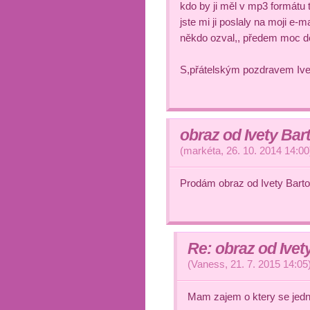
kdo by ji měl v mp3 formátu 
jste mi ji poslaly na moji e-
někdo ozval,, předem moc děk
S,přátelským pozdravem Ive
obraz od Ivety Ba
(
markéta
,
26. 10. 2014
14:00
Prodám obraz od Ivety Barto
Re: obraz od Ivet
(
Vaness
,
21. 7. 2015
14:05
Mam zajem o ktery se jedn