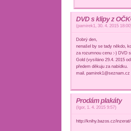
DVD s klipy z OČ
(
pamirek1
,
30. 4. 2015
18:00
Dobrý den,
nenašel by se tady někdo, kd
za rozumnou cenu :-) DVD s
Gold (vysíláno 29.4. 2015 od
předem děkuju za nabídku.
mail. pamirek1@seznam.cz
Prodám plakáty
(
Igor
,
1. 4. 2015
9:57
)
http://knihy.bazos.cz/inzera