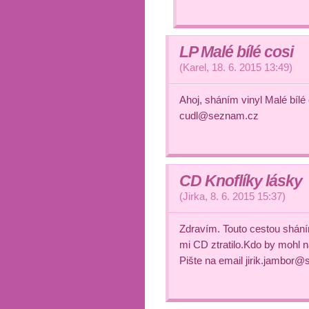
LP Malé bílé cosi
(
Karel
,
18. 6. 2015
13:49
)
Ahoj, sháním vinyl Malé bílé
cudl@seznam.cz
CD Knoflíky lásky
(
Jirka
,
8. 6. 2015
15:37
)
Zdravím. Touto cestou shání
mi CD ztratilo.Kdo by mohl 
Pište na email jirik.jambor