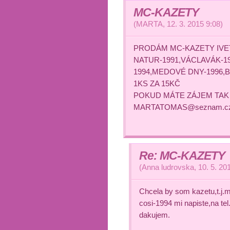
MC-KAZETY
(
MARTA
,
12. 3. 2015
9:08
)
PRODÁM MC-KAZETY IV
NATUR-1991,VÁCLAVÁK-19
1994,MEDOVÉ DNY-1996,B
1KS ZA 15KČ
POKUD MÁTE ZÁJEM TAK 
MARTATOMAS@seznam.c
Re: MC-KAZETY
(
Anna ludrovska
,
10. 5. 20
Chcela by som kazetu,t.j.
cosi-1994 mi napiste,na te
dakujem.