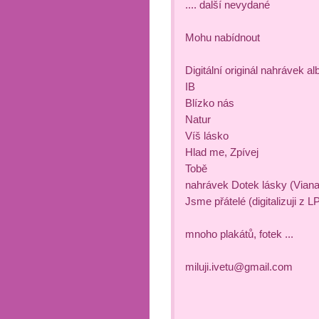
.... další nevydané
Mohu nabídnout
Digitální originál nahrávek al
IB
Blízko nás
Natur
Víš lásko
Hlad me, Zpívej
Tobě
nahrávek Dotek lásky (Viana
Jsme přátelé (digitalizuji z L
mnoho plakátů, fotek ...
miluji.ivetu@gmail.com