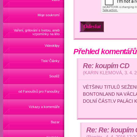
Moje soukromí
Vaření, grilování s Ivetou, aneb
vzpomínky na léto
Videoklipy
Přehled komentářů
Tisk/ Články
Re: koupím CD
(
KARIN KLEMOVÁ
,
3. 4. 
Soutěž
VÉTŠINU TITULŮ SEŽE
od Fanoušků pro Fanoušky
BONTONLAND NA VÁCLA
DOLNÍ ČÁSTI.V PALÁCI
Vzkazy a komentáře
Bazar
Re: Re: koupím
(
Renáta
,
4. 4. 2016
17:2