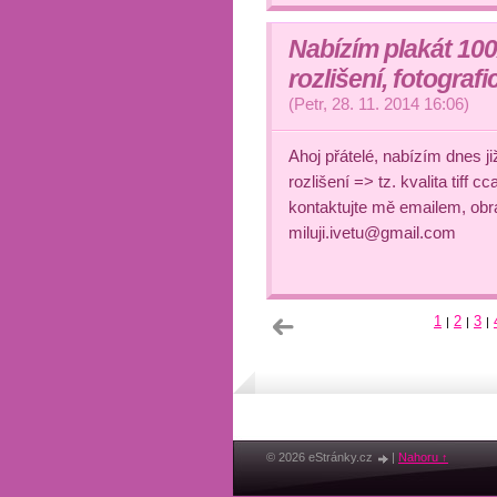
Nabízím plakát 10
rozlišení, fotografi
(
Petr
,
28. 11. 2014
16:06
)
Ahoj přátelé, nabízím dnes j
rozlišení => tz. kvalita tiff 
kontaktujte mě emailem, obra
miluji.ivetu@gmail.com
1
2
3
|
|
|
© 2026 eStránky.cz
|
Nahoru ↑