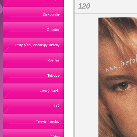
120
Diskografie
Ocenění
Texty písní, videoklipy, akordy
Rozhlas
Televize
Český Slavík
TÝTÝ
Televizní archív
Video