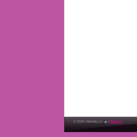
© 2026 eStránky.cz
|
Nahoru ↑