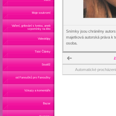
Moje soukromí
Vaření, grilování s Ivetou, aneb
vzpomínky na léto
Snímky jsou chráněny autors
majetková autorská práva k
Videoklipy
osoba.
Tisk/ Články
Z
Soutěž
Automatické procházen
od Fanoušků pro Fanoušky
Vzkazy a komentáře
Bazar