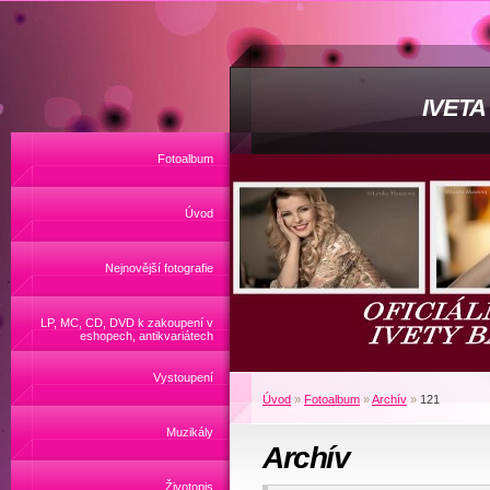
IVET
Fotoalbum
Úvod
Nejnovější fotografie
LP, MC, CD, DVD k zakoupení v
eshopech, antikvariátech
Vystoupení
Úvod
»
Fotoalbum
»
Archív
»
121
Muzikály
Archív
Životopis