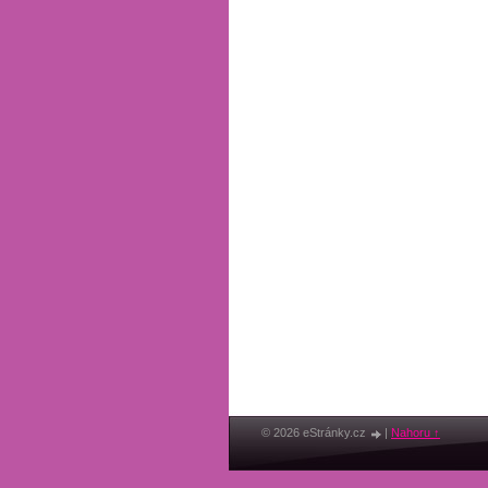
© 2026 eStránky.cz
|
Nahoru ↑