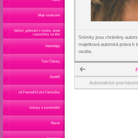
Moje soukromí
Vaření, grilování s Ivetou, aneb
vzpomínky na léto
Snímky jsou chráněny autors
majetková autorská práva k
Videoklipy
osoba.
Tisk/ Články
Z
Soutěž
Automatické procházen
od Fanoušků pro Fanoušky
Vzkazy a komentáře
Bazar