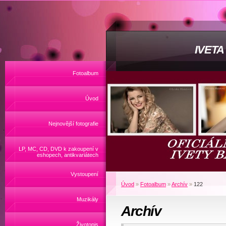
IVET
Fotoalbum
Úvod
Nejnovější fotografie
LP, MC, CD, DVD k zakoupení v
eshopech, antikvariátech
Vystoupení
Úvod
»
Fotoalbum
»
Archív
»
122
Muzikály
Archív
Životopis