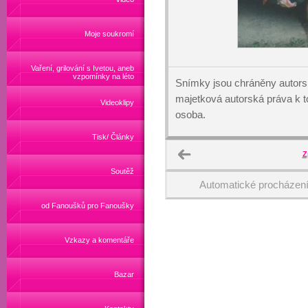
Moje soukromí
Vaření, grilování s Ivetou, aneb
vzpomínky na léto
Snímky jsou chráněny autors
majetková autorská práva k
Videoklipy
osoba.
Tisk/ Články
Z
Soutěž
Automatické procházen
od Fanoušků pro Fanoušky
Vzkazy a komentáře
Bazar