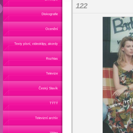
122
Diskografie
Ocenění
Texty písní, videoklipy, akordy
Rozhlas
Televize
Český Slavík
TÝTÝ
Televizní archív
Video