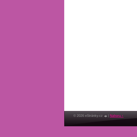
© 2026 eStránky.cz
|
Nahoru ↑