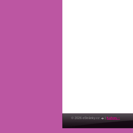
© 2026 eStránky.cz
|
Nahoru ↑