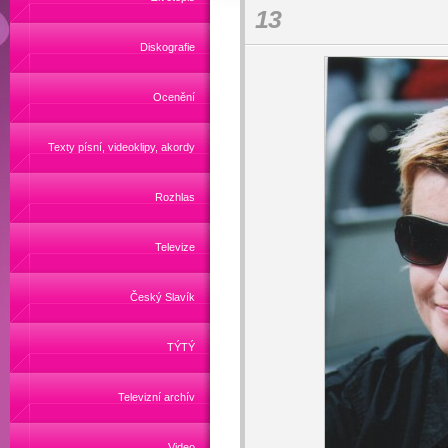
13
Diskografie
Ocenění
Texty písní, videoklipy, akordy
Rozhlas
Televize
Český Slavík
TÝTÝ
Televizní archív
Video