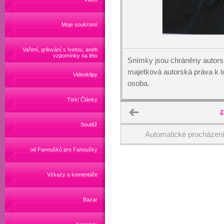
Moje soukromí
Vaření, grilování s Ivetou, aneb
vzpomínky na léto
Snímky jsou chráněny autors
majetková autorská práva k
Videoklipy
osoba.
Tisk/ Články
Z
Soutěž
Automatické procházen
od Fanoušků pro Fanoušky
Vzkazy a komentáře
Bazar