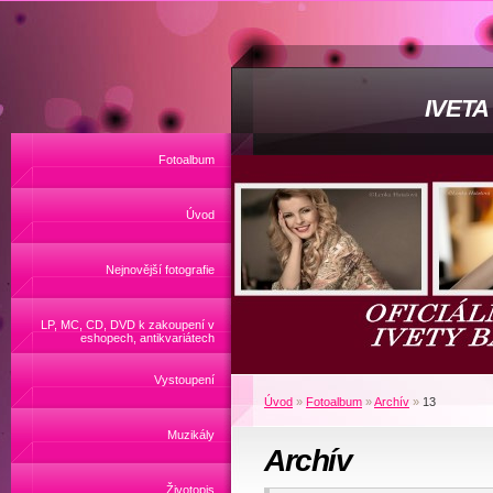
IVET
Fotoalbum
Úvod
Nejnovější fotografie
LP, MC, CD, DVD k zakoupení v
eshopech, antikvariátech
Vystoupení
Úvod
»
Fotoalbum
»
Archív
»
13
Muzikály
Archív
Životopis