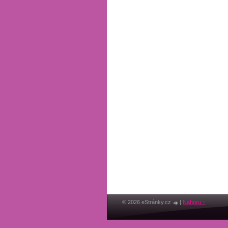
© 2026 eStránky.cz
|
Nahoru ↑