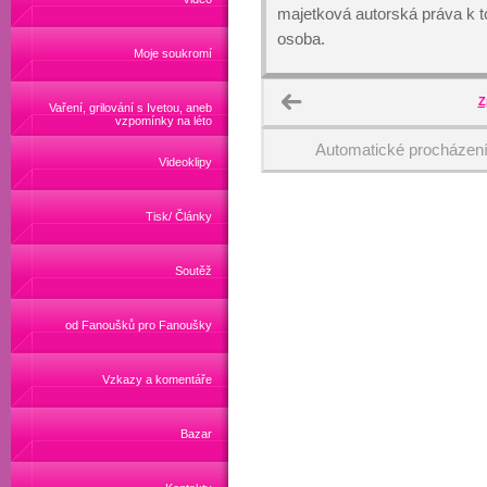
majetková autorská práva k
osoba.
Moje soukromí
Z
Vaření, grilování s Ivetou, aneb
vzpomínky na léto
Automatické procházen
Videoklipy
Tisk/ Články
Soutěž
od Fanoušků pro Fanoušky
Vzkazy a komentáře
Bazar