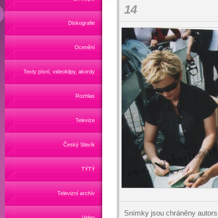
14
Diskografie
Ocenění
Texty písní, videoklipy, akordy
Rozhlas
Televize
Český Slavík
TÝTÝ
Televizní archív
Snímky jsou chráněny autors
Video