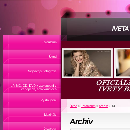
IVET
Fotoalbum
Úvod
Nejnovější fotografie
LP, MC, CD, DVD k zakoupení v
eshopech, antikvariátech
Vystoupení
Úvod
»
Fotoalbum
»
Archív
»
14
Muzikály
Archív
Životopis