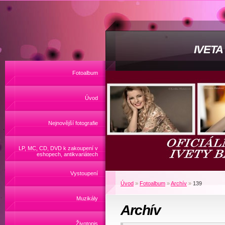
IVET
Fotoalbum
Úvod
Nejnovější fotografie
LP, MC, CD, DVD k zakoupení v
eshopech, antikvariátech
Vystoupení
Úvod
»
Fotoalbum
»
Archív
»
139
Muzikály
Archív
Životopis