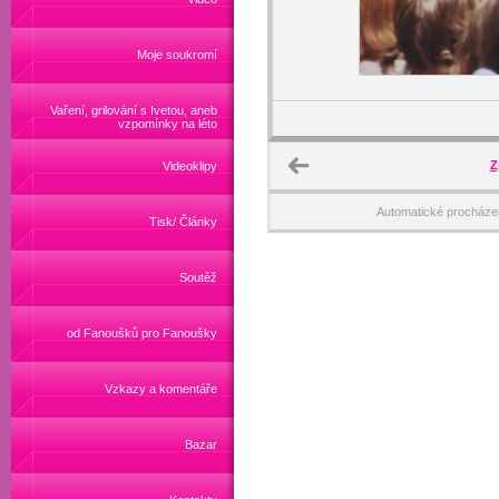
Moje soukromí
Vaření, grilování s Ivetou, aneb
vzpomínky na léto
Z
Videoklipy
Automatické procháze
Tisk/ Články
Soutěž
od Fanoušků pro Fanoušky
Vzkazy a komentáře
Bazar