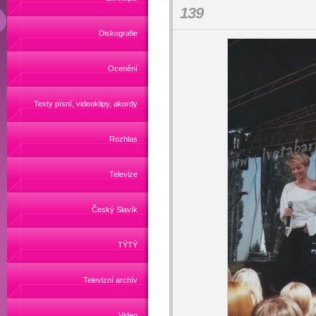
139
Diskografie
Ocenění
Texty písní, videoklipy, akordy
Rozhlas
Televize
Český Slavík
TÝTÝ
Televizní archív
Video