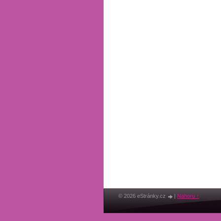
© 2026 eStránky.cz
|
Nahoru ↑