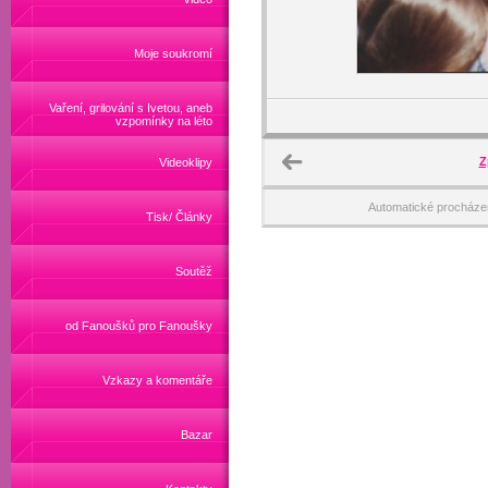
Moje soukromí
Vaření, grilování s Ivetou, aneb
vzpomínky na léto
Z
Videoklipy
Automatické procháze
Tisk/ Články
Soutěž
od Fanoušků pro Fanoušky
Vzkazy a komentáře
Bazar