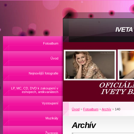
IVET
Fotoalbum
Úvod
Nejnovější fotografie
LP, MC, CD, DVD k zakoupení v
eshopech, antikvariátech
Vystoupení
Úvod
»
Fotoalbum
»
Archív
»
140
Muzikály
Archív
Životopis