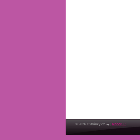
© 2026 eStránky.cz
|
Nahoru ↑