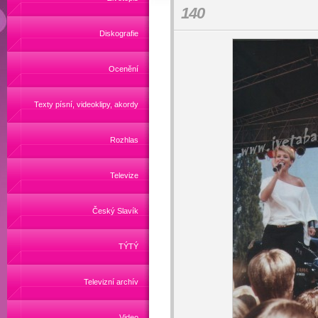
140
Diskografie
Ocenění
Texty písní, videoklipy, akordy
Rozhlas
Televize
Český Slavík
TÝTÝ
Televizní archív
Video