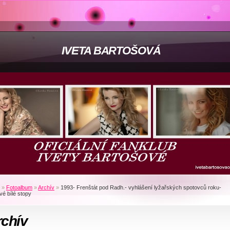
IVETA BARTOŠOVÁ
»
Fotoalbum
»
Archív
»
1993- Frenštát pod Radh.- vyhlášení lyžařských spotovců roku-
vé bílé stopy
rchív