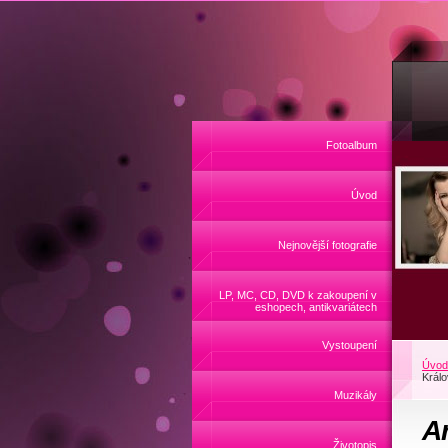
Fotoalbum
Úvod
Nejnovější fotografie
LP, MC, CD, DVD k zakoupení v
eshopech, antikvariátech
Vystoupení
Úvod
Králo
Muzikály
A
Životopis