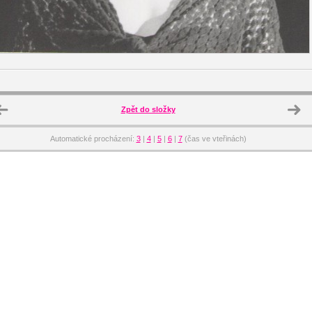
Zpět do složky
Automatické procházení:
3
|
4
|
5
|
6
|
7
(čas ve vteřinách)