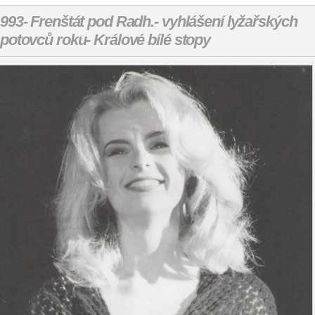
993- Frenštát pod Radh.- vyhlášení lyžařských
potovců roku- Králové bílé stopy