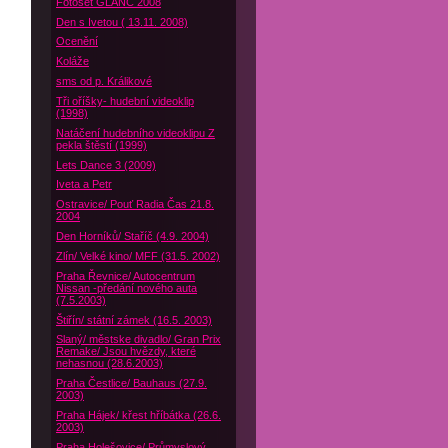
Fotoset GLANC 2008
Den s Ivetou ( 13.11. 2008)
Ocenění
Koláže
sms od p. Králikové
Tři oříšky- hudební videoklip
(1998)
Natáčení hudebního videoklipu Z
pekla štěstí (1999)
Lets Dance 3 (2009)
Iveta a Petr
Ostravice/ Pouť Radia Čas 21.8.
2004
Den Horníků/ Staříč (4.9. 2004)
Zlín/ Velké kino/ MFF (31.5. 2002)
Praha Řevnice/ Autocentrum
Nissan -předání nového auta
(7.5.2003)
Štiřín/ státní zámek (16.5. 2003)
Slaný/ městske divadlo/ Gran Prix
Remake/ Jsou hvězdy, které
nehasnou (28.6.2003)
Praha Čestlice/ Bauhaus (27.9.
2003)
Praha Hájek/ křest hříbátka (26.6.
2003)
Praha Holešovice/ Průmyslový