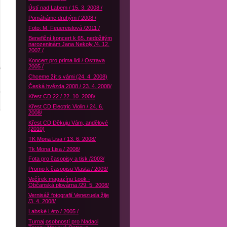
Ústí nad Labem / 15. 3. 2008 /
Pomáháme druhým / 2008 /
Foto: M. Feuereislová /2011 /
Benefiční koncert k 65. nedožitým
narozeninám Jana Nekoly /4. 12.
2007 /
Koncert pro prima lidi / Ostrava
2005 /
Chceme žít s vámi (24. 4. 2008)
Česká hvězda 2008 / 23. 4. 2008/
Křest CD 22 / 22. 10. 2008/
Křest CD Electric Violin / 24. 6.
2008/
Křest CD Děkuju Vám, andělové
(2010)
TK Mona Lisa / 13. 6. 2008/
Tk Mona Lisa / 2008/
Fota pro časopisy a tisk /2003/
Promo k časopisu Vlasta / 2003/
Večírek magazínu Look -
Občanská plovárna /29. 5. 2008/
Vernisáž fotografií Venezuela žije
/3. 4. 2008/
Labské Léto / 2005 /
Turnaj osobností pro Nadaci