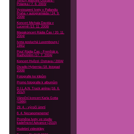
Terezy Maxové Ostrava -
Polanka / 7. 6. 2003/
Vystoupení Ivety v Pallandiu
Praha + autogramiáda / 24. 9.
2008/
Koncert Michala Davida v
Lucerně /13. 11. 2008/
Magakoncert Rádia Čas / 20. 11.
2004/
Iveta posluchá Luxembourg /
1991/
Pouť Rádia Čas - Frenštát p.
Radhoštěm /17. 7. 2004/
Koncert Hvězd- Ostrava / 2004/
Divadlo Hybernia /18. listopad
2008/
Fotografie ke klipům
Promo fotografie k albumům
D.I.L.A.N. Truck aréna (16. 6.
2012)
Vánoční koncert Karla Gotta
(1986)
29. 4. - výročí úmrtí
8. 4. Nezapomeneme!
Proměna Ivety ve studiu
kadeřnictví Advance (2010)
Hudební videoklipy