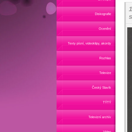
1
Diskografie
s
Ocenění
Texty písní, videoklipy, akordy
Rozhlas
Televize
Český Slavík
TÝTÝ
Televizní archív
Video