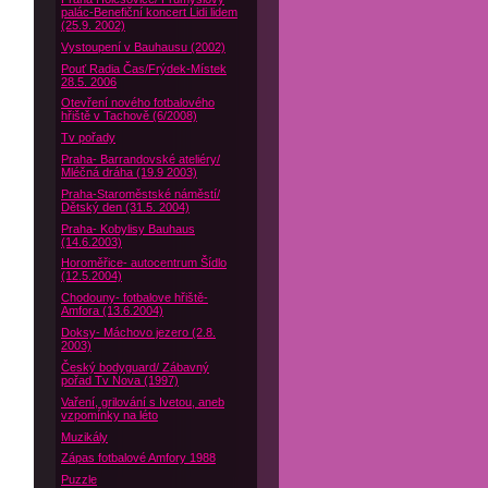
palác-Benefiční koncert Lidi lidem
(25.9. 2002)
Vystoupení v Bauhausu (2002)
Pouť Radia Čas/Frýdek-Místek
28.5. 2006
Otevření nového fotbalového
hřiště v Tachově (6/2008)
Tv pořady
Praha- Barrandovské ateliéry/
Mléčná dráha (19.9 2003)
Praha-Staroměstské náměstí/
Dětský den (31.5. 2004)
Praha- Kobylisy Bauhaus
(14.6.2003)
Horoměřice- autocentrum Šídlo
(12.5.2004)
Chodouny- fotbalove hřiště-
Amfora (13.6.2004)
Doksy- Máchovo jezero (2.8.
2003)
Český bodyguard/ Zábavný
pořad Tv Nova (1997)
Vaření, grilování s Ivetou, aneb
vzpomínky na léto
Muzikály
Zápas fotbalové Amfory 1988
Puzzle