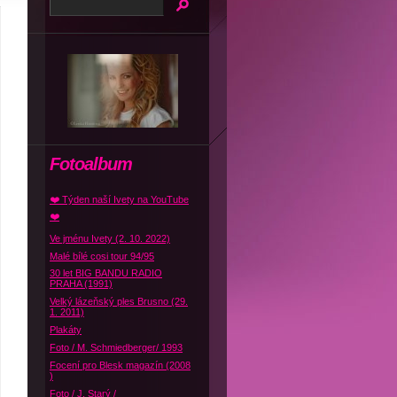
Fotoalbum
❤️ Týden naší Ivety na YouTube
❤️
Ve jménu Ivety (2. 10. 2022)
Malé bílé cosi tour 94/95
30 let BIG BANDU RADIO
PRAHA (1991)
Velký lázeňský ples Brusno (29.
1. 2011)
Plakáty
Foto / M. Schmiedberger/ 1993
Focení pro Blesk magazín (2008
)
Foto / J. Starý /