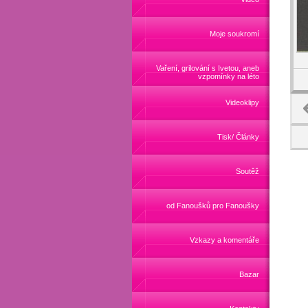
Moje soukromí
Vaření, grilování s Ivetou, aneb
vzpomínky na léto
Videoklipy
Tisk/ Články
Soutěž
od Fanoušků pro Fanoušky
Vzkazy a komentáře
Bazar