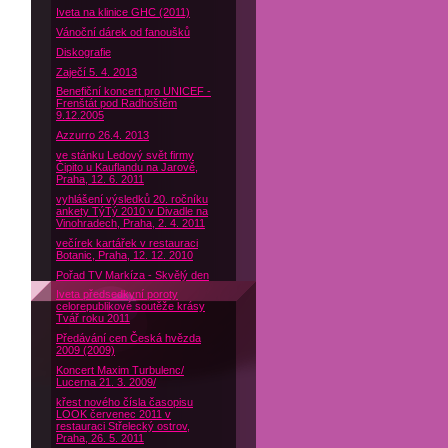
Iveta na klinice GHC (2011)
Vánoční dárek od fanoušků
Diskografie
Zaječí 5. 4. 2013
Benefiční koncert pro UNICEF -
Frenštát pod Radhoštěm
9.12.2005
Azzurro 26.4. 2013
ve stánku Ledový svět firmy
Čipito u Kauflandu na Jarově,
Praha, 12. 6. 2011
vyhlášení výsledků 20. ročníku
ankety TýTý 2010 v Divadle na
Vinohradech, Praha, 2. 4. 2011
večírek kartářek v restauraci
Botanic, Praha, 12. 12. 2010
Pořad TV Markíza - Skvělý den
Iveta předsedkyní poroty
celorepublikové soutěže krásy
Tvář roku 2011
Předávání cen Česká hvězda
2009 (2009)
Koncert Maxim Turbulenc/
Lucerna 21. 3. 2009/
křest nového čísla časopisu
LOOK červenec 2011 v
restauraci Střelecký ostrov,
Praha, 26. 5. 2011