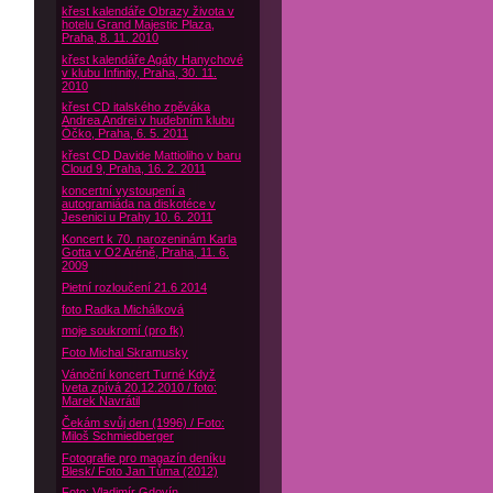
křest kalendáře Obrazy života v
hotelu Grand Majestic Plaza,
Praha, 8. 11. 2010
křest kalendáře Agáty Hanychové
v klubu Infinity, Praha, 30. 11.
2010
křest CD italského zpěváka
Andrea Andrei v hudebním klubu
Óčko, Praha, 6. 5. 2011
křest CD Davide Mattioliho v baru
Cloud 9, Praha, 16. 2. 2011
koncertní vystoupení a
autogramiáda na diskotéce v
Jesenici u Prahy 10. 6. 2011
Koncert k 70. narozeninám Karla
Gotta v O2 Aréně, Praha, 11. 6.
2009
Pietní rozloučení 21.6 2014
foto Radka Michálková
moje soukromí (pro fk)
Foto Michal Skramusky
Vánoční koncert Turné Když
Iveta zpívá 20.12.2010 / foto:
Marek Navrátil
Čekám svůj den (1996) / Foto:
Miloš Schmiedberger
Fotografie pro magazín deníku
Blesk/ Foto Jan Tůma (2012)
Foto: Vladimír Gdovín