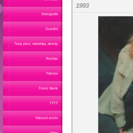
1993
Diskografie
Ocenění
Texty písní, videoklipy, akordy
Rozhlas
Televize
Český Slavík
TÝTÝ
Televizní archív
Video