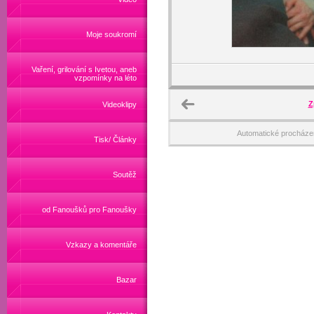
Moje soukromí
Vaření, grilování s Ivetou, aneb
vzpomínky na léto
Z
Videoklipy
Automatické procháze
Tisk/ Články
Soutěž
od Fanoušků pro Fanoušky
Vzkazy a komentáře
Bazar