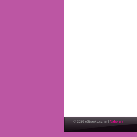
© 2026 eStránky.cz
|
Nahoru ↑