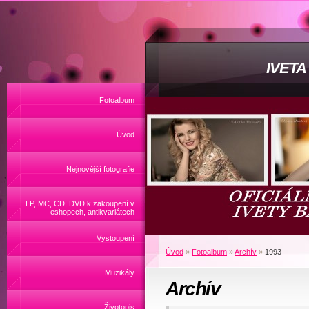
IVET
Fotoalbum
Úvod
Nejnovější fotografie
LP, MC, CD, DVD k zakoupení v
eshopech, antikvariátech
Vystoupení
Úvod
»
Fotoalbum
»
Archív
»
1993
Muzikály
Archív
Životopis