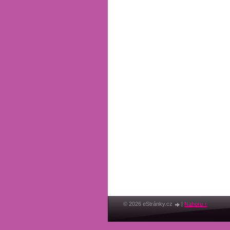
© 2026 eStránky.cz
|
Nahoru ↑