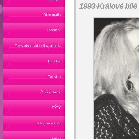
1993-Králové bílé 
Diskografie
Ocenění
Texty písní, videoklipy, akordy
Rozhlas
Televize
Český Slavík
TÝTÝ
Televizní archív
Video