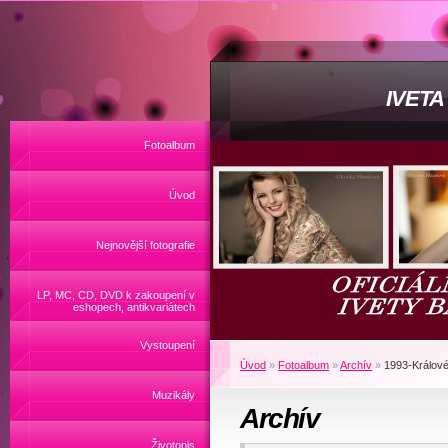
IVET
Fotoalbum
Úvod
Nejnovější fotografie
LP, MC, CD, DVD k zakoupení v
eshopech, antikvariátech
Vystoupení
Úvod
»
Fotoalbum
»
Archív
»
1993-Králové 
Muzikály
Archív
Životopis