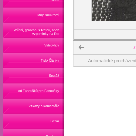
Moje soukromí
Vaření, grilování s Ivetou, aneb
vzpomínky na léto
Videoklipy
Z
Automatické procházen
Tisk/ Články
Soutěž
od Fanoušků pro Fanoušky
Vzkazy a komentáře
Bazar