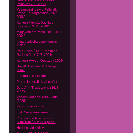
Terezy Maxové Ostrava -
Polanka / 7. 6. 2003/
Vystoupení Ivety v Pallandiu
Praha + autogramiáda / 24. 9.
2008/
Koncert Michala Davida v
Lucerně /13. 11. 2008/
Magakoncert Rádia Čas / 20. 11.
2004/
Iveta posluchá Luxembourg /
1991/
Pouť Rádia Čas - Frenštát p.
Radhoštěm /17. 7. 2004/
Koncert Hvězd- Ostrava / 2004/
Divadlo Hybernia /18. listopad
2008/
Fotografie ke klipům
Promo fotografie k albumům
D.I.L.A.N. Truck aréna (16. 6.
2012)
Vánoční koncert Karla Gotta
(1986)
29. 4. - výročí úmrtí
8. 4. Nezapomeneme!
Proměna Ivety ve studiu
kadeřnictví Advance (2010)
Hudební videoklipy