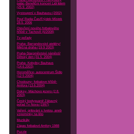
palác-Benefiční koncert Lidi lidem
(25.9. 2002)
Vystoupení v Bauhausu (2002)
Pouť Radia Čas/Frýdek-Místek
28.5. 2006
Otevření nového fotbalového
hřiště v Tachově (6/2008)
Tv pořady
Praha- Barrandovské ateliéry/
Mléčná dráha (19.9 2003)
Praha-Staroměstské náměstí/
Dětský den (31.5. 2004)
Praha- Kobylisy Bauhaus
(14.6.2003)
Horoměřice- autocentrum Šídlo
(12.5.2004)
Chodouny- fotbalove hřiště-
Amfora (13.6.2004)
Doksy- Máchovo jezero (2.8.
2003)
Český bodyguard/ Zábavný
pořad Tv Nova (1997)
Vaření, grilování s Ivetou, aneb
vzpomínky na léto
Muzikály
Zápas fotbalové Amfory 1988
Puzzle