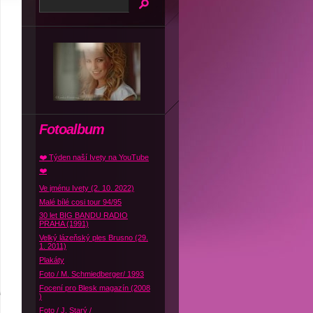
Fotoalbum
❤️ Týden naší Ivety na YouTube
❤️
Ve jménu Ivety (2. 10. 2022)
Malé bílé cosi tour 94/95
30 let BIG BANDU RADIO
PRAHA (1991)
Velký lázeňský ples Brusno (29.
1. 2011)
Plakáty
Foto / M. Schmiedberger/ 1993
Focení pro Blesk magazín (2008
)
Foto / J. Starý /