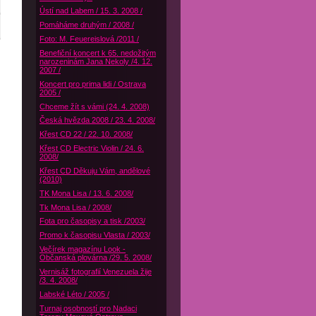
Ústí nad Labem / 15. 3. 2008 /
Pomáháme druhým / 2008 /
Foto: M. Feuereislová /2011 /
Benefiční koncert k 65. nedožitým
narozeninám Jana Nekoly /4. 12.
2007 /
Koncert pro prima lidi / Ostrava
2005 /
Chceme žít s vámi (24. 4. 2008)
Česká hvězda 2008 / 23. 4. 2008/
Křest CD 22 / 22. 10. 2008/
Křest CD Electric Violin / 24. 6.
2008/
Křest CD Děkuju Vám, andělové
(2010)
TK Mona Lisa / 13. 6. 2008/
Tk Mona Lisa / 2008/
Fota pro časopisy a tisk /2003/
Promo k časopisu Vlasta / 2003/
Večírek magazínu Look -
Občanská plovárna /29. 5. 2008/
Vernisáž fotografií Venezuela žije
/3. 4. 2008/
Labské Léto / 2005 /
Turnaj osobností pro Nadaci