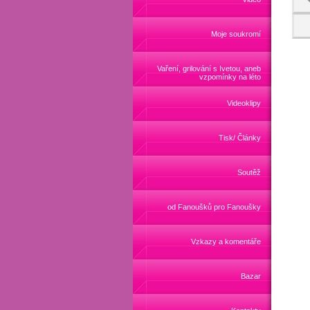
Moje soukromí
Vaření, grilování s Ivetou, aneb
vzpomínky na léto
Videoklipy
Tisk/ Články
Soutěž
od Fanoušků pro Fanoušky
Vzkazy a komentáře
Bazar