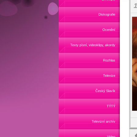
1
Diskografie
Ocenění
Texty písní, videoklipy, akordy
Rozhlas
Televize
Český Slavík
TÝTÝ
Televizní archív
Video