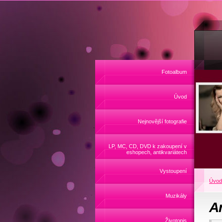
Fotoalbum
Úvod
Nejnovější fotografie
LP, MC, CD, DVD k zakoupení v
eshopech, antikvariátech
Vystoupení
Úvod
Muzikály
A
Životopis