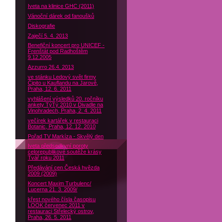
Iveta na klinice GHC (2011)
Vánoční dárek od fanoušků
Diskografie
Zaječí 5. 4. 2013
Benefiční koncert pro UNICEF -
Frenštát pod Radhoštěm
9.12.2005
Azzurro 26.4. 2013
ve stánku Ledový svět firmy
Čipito u Kauflandu na Jarově,
Praha, 12. 6. 2011
vyhlášení výsledků 20. ročníku
ankety TýTý 2010 v Divadle na
Vinohradech, Praha, 2. 4. 2011
večírek kartářek v restauraci
Botanic, Praha, 12. 12. 2010
Pořad TV Markíza - Skvělý den
Iveta předsedkyní poroty
celorepublikové soutěže krásy
Tvář roku 2011
Předávání cen Česká hvězda
2009 (2009)
Koncert Maxim Turbulenc/
Lucerna 21. 3. 2009/
křest nového čísla časopisu
LOOK červenec 2011 v
restauraci Střelecký ostrov,
Praha, 26. 5. 2011