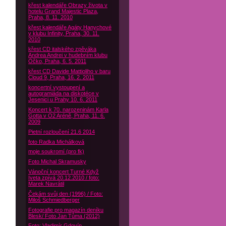
křest kalendáře Obrazy života v
hotelu Grand Majestic Plaza,
Praha, 8. 11. 2010
křest kalendáře Agáty Hanychové
v klubu Infinity, Praha, 30. 11.
2010
křest CD italského zpěváka
Andrea Andrei v hudebním klubu
Óčko, Praha, 6. 5. 2011
křest CD Davide Mattioliho v baru
Cloud 9, Praha, 16. 2. 2011
koncertní vystoupení a
autogramiáda na diskotéce v
Jesenici u Prahy 10. 6. 2011
Koncert k 70. narozeninám Karla
Gotta v O2 Aréně, Praha, 11. 6.
2009
Pietní rozloučení 21.6 2014
foto Radka Michálková
moje soukromí (pro fk)
Foto Michal Skramusky
Vánoční koncert Turné Když
Iveta zpívá 20.12.2010 / foto:
Marek Navrátil
Čekám svůj den (1996) / Foto:
Miloš Schmiedberger
Fotografie pro magazín deníku
Blesk/ Foto Jan Tůma (2012)
Foto: Vladimír Gdovín