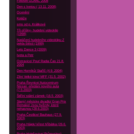
Fotoset GLANC 2008
Den s Ivetou ( 13.11. 2008)
Ocenění
Koláže
sms od p. Králikové
Tři oříšky- hudební videoklip
(1998)
Natáčení hudebního videoklipu Z
pekla štěstí (1999)
Lets Dance 3 (2009)
Iveta a Petr
Ostravice/ Pouť Radia Čas 21.8.
2004
Den Horníků/ Staříč (4.9. 2004)
Zlín/ Velké kino/ MFF (31.5. 2002)
Praha Řevnice/ Autocentrum
Nissan -předání nového auta
(7.5.2003)
Štiřín/ státní zámek (16.5. 2003)
Slaný/ městske divadlo/ Gran Prix
Remake/ Jsou hvězdy, které
nehasnou (28.6.2003)
Praha Čestlice/ Bauhaus (27.9.
2003)
Praha Hájek/ křest hříbátka (26.6.
2003)
Praha Holešovice/ Průmyslový