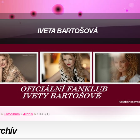
IVETA BARTOŠOVÁ
»
Fotoalbum
»
Archív
»
1996 (1)
rchív