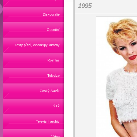
1995
Diskografie
Ocenění
Texty písní, videoklipy, akordy
Rozhlas
Televize
Český Slavík
TÝTÝ
Televizní archív
Video