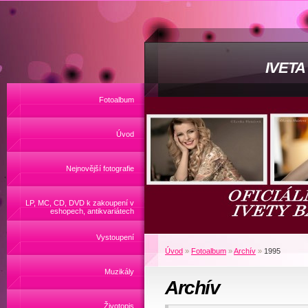
IVET
Fotoalbum
Úvod
Nejnovější fotografie
LP, MC, CD, DVD k zakoupení v
eshopech, antikvariátech
Vystoupení
Úvod
»
Fotoalbum
»
Archív
»
1995
Muzikály
Archív
Životopis