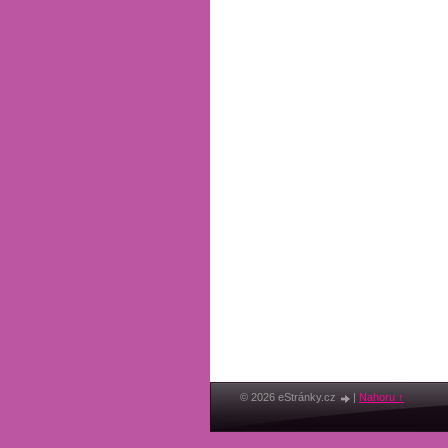
© 2026 eStránky.cz
|
Nahoru ↑