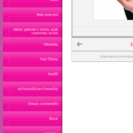
Moje soukromí
Vaření, grilování s Ivetou, aneb
vzpomínky na léto
Z
Videoklipy
Automatické procháze
Tisk/ Články
Soutěž
od Fanoušků pro Fanoušky
Vzkazy a komentáře
Bazar