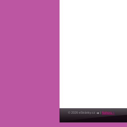
© 2026 eStránky.cz
|
Nahoru ↑