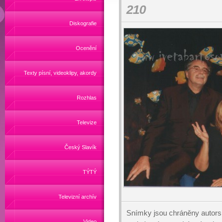
210
Diskografie
Ocenění
Texty písní, videoklipy, akordy
Rozhlas
Televize
Český Slavík
TÝTÝ
Televizní archív
Snímky jsou chráněny autors
Video