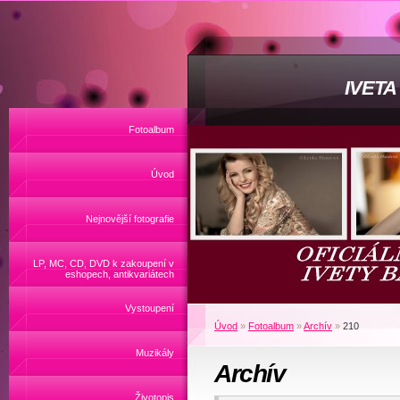
IVET
Fotoalbum
Úvod
Nejnovější fotografie
LP, MC, CD, DVD k zakoupení v
eshopech, antikvariátech
Vystoupení
Úvod
»
Fotoalbum
»
Archív
»
210
Muzikály
Archív
Životopis