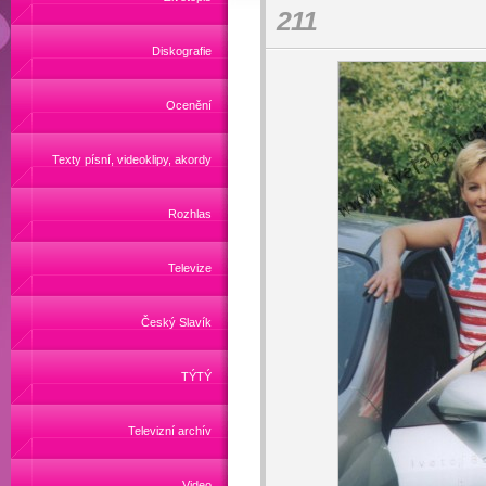
211
Diskografie
Ocenění
Texty písní, videoklipy, akordy
Rozhlas
Televize
Český Slavík
TÝTÝ
Televizní archív
Video