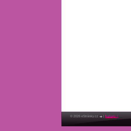
© 2026 eStránky.cz
|
Nahoru ↑