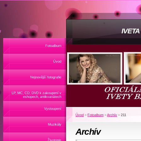
IVET
Fotoalbum
Úvod
Nejnovější fotografie
LP, MC, CD, DVD k zakoupení v
eshopech, antikvariátech
Vystoupení
Úvod
»
Fotoalbum
»
Archív
»
211
Muzikály
Archív
Životopis