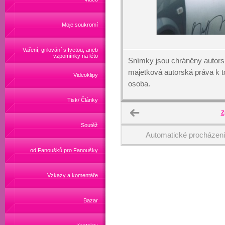
Moje soukromí
Vaření, grilování s Ivetou, aneb
vzpomínky na léto
Snímky jsou chráněny autors
majetková autorská práva k
Videoklipy
osoba.
Tisk/ Články
Z
Soutěž
Automatické procházen
od Fanoušků pro Fanoušky
Vzkazy a komentáře
Bazar