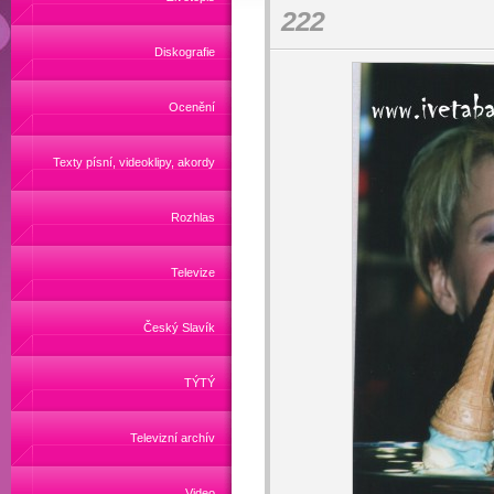
222
Diskografie
Ocenění
Texty písní, videoklipy, akordy
Rozhlas
Televize
Český Slavík
TÝTÝ
Televizní archív
Video