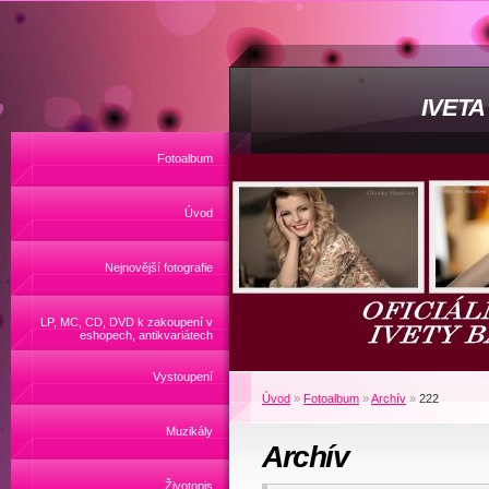
IVET
Fotoalbum
Úvod
Nejnovější fotografie
LP, MC, CD, DVD k zakoupení v
eshopech, antikvariátech
Vystoupení
Úvod
»
Fotoalbum
»
Archív
»
222
Muzikály
Archív
Životopis