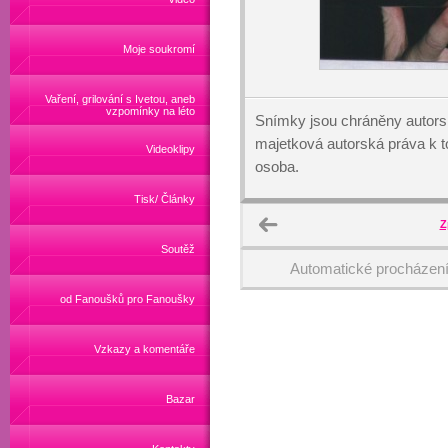
Moje soukromí
Vaření, grilování s Ivetou, aneb
vzpomínky na léto
Snímky jsou chráněny autors
majetková autorská práva k
Videoklipy
osoba.
Tisk/ Články
Z
Soutěž
Automatické procházen
od Fanoušků pro Fanoušky
Vzkazy a komentáře
Bazar