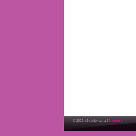
© 2026 eStránky.cz
|
Nahoru ↑